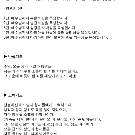
· 영광의 신비 :
1단: 예수님께서 부활하심을 묵상합시다.
2단 :예수님께서 승천하심을 묵상합시다.
3단: 예수님께서 성령을 보내심을 묵상합시다.
4단 :예수님께서 마리아를 하늘에 불러 올리심을 묵상합시다.
5단 :예수님께서 마리아께 천상 모후의 관을 씌우심을 묵상합시다.
▶ 반성기도
주님, 오늘 생각과 말과 행위로
지은 죄와 의무를 소홀히 한 죄를 자세히 살피고
그 가운데 버릇이 된 죄를 깨닫게 하소서. 아멘.
▶ 고백기도
전능하신 하느님과 형제들에게 고백하오니
생각과 말과 행위로 죄를 많이 지었으며,
자주 의무를 소홀히 하였나이다.
(가슴을 세 번 친다) 제 탓이요, 제 탓이요, 저의 큰 탓이옵니다.
그러므로 간절히 바라오니, 평생 동정이신 성모 마리아와
모든 천사와 성인과 형제들은
저를 위하여 하느님께 빌어주소서.