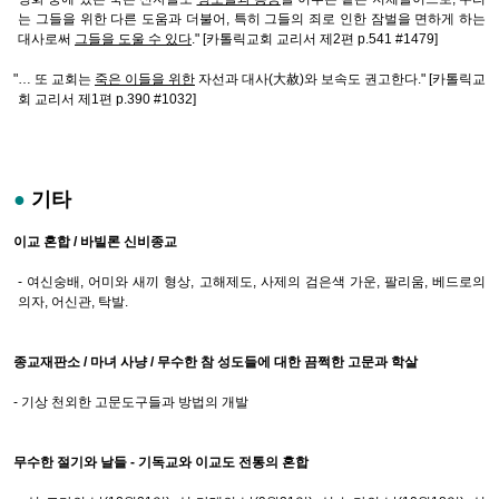
는 그들을 위한 다른 도움과 더불어, 특히 그들의 죄로 인한 잠벌을 면하게 하는
대사로써
그들을 도울 수 있다
." [카톨릭교회 교리서 제2편 p.541 #1479]
"… 또 교회는
죽은 이들을 위한
자선과 대사(大赦)와 보속도 권고한다." [카톨릭교
회 교리서 제1편 p.390 #1032]
●
기타
이교 혼합 / 바빌론 신비종교
- 여신숭배, 어미와 새끼 형상, 고해제도, 사제의 검은색 가운, 팔리움, 베드로의
의자, 어신관, 탁발.
종교재판소 / 마녀 사냥 / 무수한 참 성도들에 대한 끔쩍한 고문과 학살
- 기상 천외한 고문도구들과 방법의 개발
무수한 절기와 날들 - 기독교와 이교도 전통의 혼합