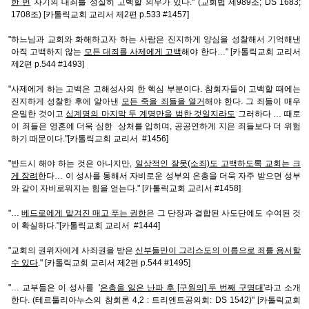
한 번
자기의 대죄를 성실히 고백할 의무가 있다." (교회법 제989조; DS 1683;
1708조) [카톨릭교회 교리서 제2편 p.533 #1457]
"하느님과 교회와 화해하고자 하는 사람은 진지하게 양심을 성찰해서 기억해낸
아직 고백하지 않는
모든 대죄를 사제에게 고백
해야 한다…" [카톨릭교회 교리서
제2편 p.544 #1493]
"사제에게 하는 고백은 고해성사의 한 핵심 부분이다. 참회자들이 고백할 때에는
진지하게 성찰한 후에 알아낸
모든 죽을 죄들을 열거
해야 한다. 그 죄들이 매우
은밀한 것이고
십계명의 마지막 두 계명만을 범한 것일지라도
그러하다 … 때로
이 죄들은 영혼에 더욱 심한 상처를 입히며, 공공연하게 지은 죄들보다 더 위험
하기 때문이다."[카톨릭교회 교리서 #1456]
"반드시 해야 하는 것은 아니지만,
일상적인 잘못(소죄)도 고백하도록 교회는 크
게 장려
한다… 이 성사를 통해서 자비로운 성부의 은총을 더욱 자주 받으면 성부
와 같이 자비로워지는 힘을 얻는다." [카톨릭교회 교리서 #1458]
"…
베드로에게 맡겨진 매고 푸는 권한
은 그 단장과 결합된 사도단에도 수여된 것
이 확실하다."[카톨릭교회 교리서 #1444]
"교회의 권위자에게 사죄권을 받은
신부들만이 그리스도의 이름으로 죄를 용서할
수 있다
." [카톨릭교회 교리서 제2편 p.544 #1495]
"… 교부들은 이 성사를 '
은총을 잃은 난파 후 [구원의] 두 번째 구명대
'라고 소개
한다. (테르툴리아누스의 참회론 4,2 : 트리엔트공의회: DS 1542)" [카톨릭교회