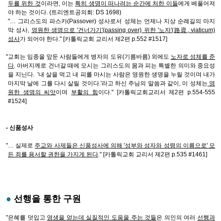
두를 위한 것
이라면, 이는
특히 생명이 떠나려는 순간에 처한 이들
에게 베풀어져
야 하는 것이다. (트리엔트공의회: DS 1698)
"… 그리스도의 파스카(Passover) 성사로서 성체는 언제나 지상 순례길의 마지
막 성사,
영원한 생명으로 '건너가기'(passing over) 위한 '노자'(路資, viaticum)
성사
가 되어야 한다." [카톨릭교회 교리서 제2편 p.552 #1517]
"교회는 임종을 앞둔 사람들에게 병자의 도유(기름바름) 외에도
노자로 성체를 준
다
. 아버지께로 건너갈 때에 모시는 그리스도의 몸과 피는 특별한 의미와 중요성
을 지닌다. '내 살을 먹고 내 피를 마시는 사람은 영원한 생명을 누릴 것이며 내가
마지막 날에 그를 다시 살릴 것이다.'라고 하신 주님의 말씀과 같이, 이 성체는
영
원한 생명의 씨앗
이며
부활의 힘
이다." [카톨릭교회교리서 제2편 p.554-555
#1524]
- 신품성사
"… 실제로
주교와 사제들은 신품성사에 의해 '성부와 성자와 성령의 이름으로' 모
든 죄를 용서할 권한을 가지게 된다
." [카톨릭교회 교리서 제2편 p.535 #1461]
●
선행을 통한 구원
"은혜를 덧입고
영생을 얻는데 실질적인 도움을 주는 것들
은 의인의 여러
선행과