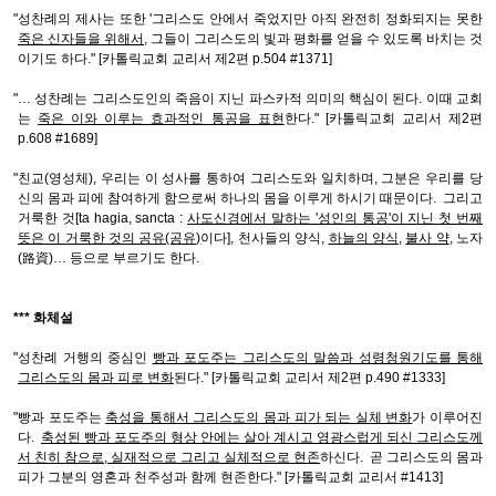
"성찬례의 제사는 또한 '그리스도 안에서 죽었지만 아직 완전히 정화되지는 못한
죽은 신자들을 위해서
, 그들이 그리스도의 빛과 평화를 얻을 수 있도록 바치는 것
이기도 하다." [카톨릭교회 교리서 제2편 p.504 #1371]
"… 성찬례는 그리스도인의 죽음이 지닌 파스카적 의미의 핵심이 된다. 이때 교회
는
죽은 이와 이루는 효과적인 통공을 표현
한다." [카톨릭교회 교리서 제2편
p.608 #1689]
"친교(영성체), 우리는 이 성사를 통하여 그리스도와 일치하며, 그분은 우리를 당
신의 몸과 피에 참여하게 함으로써 하나의 몸을 이루게 하시기 때문이다. 그리고
거룩한 것[ta hagia, sancta :
사도신경에서 말하는 '성인의 통공'이 지닌 첫 번째
뜻은 이 거룩한 것의 공유(공유)
이다], 천사들의 양식,
하늘의 양식
,
불사 약
, 노자
(路資)… 등으로 부르기도 한다.
*** 화체설
"성찬례 거행의 중심인
빵과 포도주는 그리스도의 말씀과 성령청원기도를 통해
그리스도의 몸과 피로 변화
된다." [카톨릭교회 교리서 제2편 p.490 #1333]
"빵과 포도주는
축성을 통해서 그리스도의 몸과 피가 되는 실체 변화
가 이루어진
다.
축성된 빵과 포도주의 형상 안에는 살아 계시고 영광스럽게 되신 그리스도께
서 친히 참으로, 실재적으로 그리고 실체적으로 현존
하신다. 곧 그리스도의 몸과
피가 그분의 영혼과 천주성과 함께 현존한다." [카톨릭교회 교리서 #1413]