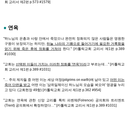
회 교리서 제2편 p.573 #1579]
●
연옥
"하느님의 은총과 사랑 안에서 죽었으나 완전히 정화되지 않은 사람들은 영원한
구원이 보장되기는 하지만,
하늘 나라의 기쁨으로 들어가기에 필요한 거룩함을
얻기 위해 죽은 후에 정화를 거쳐야
한다." [카톨릭교회 교리서 제1편 p.389
#1030]
"교회는
선택된 이들이 거치는 이러한 정화를 '연옥'이라
고 부르는데…" [카톨릭교
회 교리서 제1편 p.389 #1031]
"… 주의 제자들 중 어떤 이는 세상 여정(pilgrims on earth)에 남아 있고
어떤 이는
죽어 단련을 받고
어떤 이는 '삼위일체이신 하느님의 모습을 뵈오며' 영광을 누리
고 있다. (교회헌장 49항) [카톨릭교회 교리서 제1편 p.362 #954]
"교회는 연옥에 관한 신앙 교리를 특히 피렌체(Folrence) 공의회와 트리엔트
(Trent) 공의회에서 확정하였다…" [카톨릭교회 교리서 제1편 p.389 #1031]