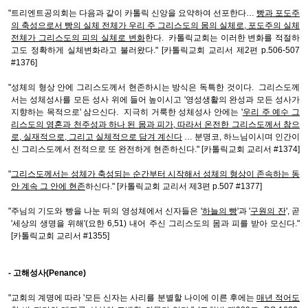
"트리엔트공의회는 다음과 같이 카톨릭 신앙을 요약하여 선포한다…
빵과 포도주
의 축성으로서 빵의 실체 전체가 우리 주 그리스도의 몸의 실체로, 포도주의 실체
전체가 그리스도의 피의 실체로 변화
한다. 카톨릭교회는 이러한 변화를 적절하
고도 정확하게 실체변화라고 불러왔다." [카톨릭교회 교리서 제2편 p.506-507
#1376]
"성체의 형상 안에 그리스도께서 현존하시는 방식은 독특한 것이다. 그리스도께
서는 성체성사를 모든 성사 위에 들어 높이시고 '영성생활의 완성과 모든 성사가
지향하는 목적으로' 삼으신다. 지극히 거룩한 성체성사 안에는 '
우리 주 예수 그
리스도의 영혼과 천주성과 하나 된 몸과 피가, 따라서 온전한 그리스도께서 참으
로, 실재적으로, 그리고 실체적으로 담겨 계신다
… 분명코, 하느님이시며 인간이
신 그리스도께서 전적으로 또 완전하게 현존하신다." [카톨릭교회 교리서 #1374]
"
그리스도께서는 성체가 축성되는 순간부터 시작해서 성체의 형상이 존속하는 동
안 계속 그 안에 현존
하신다." [카톨릭교회 교리서 제3편 p.507 #1377]
"주님의 기도와 빵을 나눈 뒤의 영성체에서 신자들은 '
하늘의 빵
'과 '
구원의 잔
', 곧
'세상의 생명을 위해'(요한 6,51) 내어 주신 그리스도의 몸과 피를 받아 모신다."
[카톨릭교회 교리서 #1355]
- 고해성사(Penance)
"교회의 계명에 따라 '모든 신자는 사리를 분별할 나이에 이른 후에는
매년 적어도