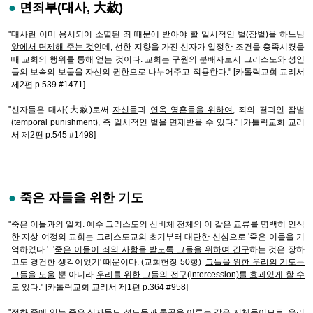
●
면죄부(대사, 大赦)
"대사란
이미 용서되어 소멸된 죄 때문에 받아야 할 일시적인 벌(잠벌)을 하느님
앞에서 면제해 주는 것
인데, 선한 지향을 가진 신자가 일정한 조건을 충족시켰을
때 교회의 행위를 통해 얻는 것이다. 교회는 구원의 분배자로서 그리스도와 성인
들의 보속의 보물을 자신의 권한으로 나누어주고 적용한다." [카톨릭교회 교리서
제2편 p.539 #1471]
"신자들은 대사(大赦)로써
자신들
과
연옥 영혼들을 위하여
, 죄의 결과인 잠벌
(temporal punishment), 즉 일시적인 벌을 면제받을 수 있다." [카톨릭교회 교리
서 제2편 p.545 #1498]
●
죽은 자들을 위한 기도
"
죽은 이들과의 일치
. 예수 그리스도의 신비체 전체의 이 같은 교류를 명백히 인식
한 지상 여정의 교회는 그리스도교의 초기부터 대단한 신심으로 '죽은 이들을 기
억하였다.' '
죽은 이들이 죄의 사함을 받도록 그들을 위하여 간구
하는 것은 장하
고도 경건한 생각이었기' 때문이다. (교회헌장 50항)
그들을 위한 우리의 기도는
그들을 도울
뿐 아니라
우리를 위한 그들의 전구(intercession)를 효과있게 할 수
도 있다
." [카톨릭교회 교리서 제1편 p.364 #958]
"정화 중에 있는 죽은 신자들도
성도들과 통공
을 이루는 같은 지체들이므로, 우리