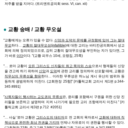
저주를 받을 지어다. (트리엔트공의회 sess. VI, can. xii)
●
교황 숭배 / 교황 무오설
"교황에게는 오류가 있을 수 없다.
신앙과 도덕의 문제를 규정함에 있어 그는 절대
무오
하다…
교황의 절대무오성(infallible)
에 대한 교리는 바티칸공의회에서 성교
회에 의해 정의되었으므로, 감히 교황의 절대무오성을 부인하는 자가 있다면, 그
가 바로
이단
이다. "(교황 피우스 10세, 요령집, 25쪽)
"… 로마 교황이
모든 그리스도 신자들의 최고 목자와 스승
으로서 형제들의 신앙
을 견고케 하기 위하여
신앙
과
도덕
에 관한 교리를 정의하여 선포할 때에, 교황은
직무상의 무류성을 향유
한다… 이러한 무류성은 하느님 계시 유산의 범위와 동
등하게 광범위하게 미친다. (교회헌장 25항]" [카톨릭교회 교리서 제1편 p.344-
345 #891]
"
사목자들이 행사하는 교도권의 무류성
은, 윤리를 포함해서 구원을 위한 신앙 진
리들을 보존하고 설명하며 지켜 나가기에 필요한 교리 조항에까지 미친다." [카
톨릭교회 교리서 제3편 p.712 #2051]
"… 사실 '로마 교황은
그리스도의 대리자
요 전 교회의 목자로서
교회에 대하여 직
책상으로 완전한 최상 전권을 가지며
언제나 자유로이 이 권한을 행사할 수 있다.
(교회헌장 22항, 주교교령 2;9항)" [카톨릭교회 교리서 제1편 p.342 #882]