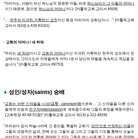
"마리아는, 사람이 되신 하느님의 영원한 아들, 바로
하느님이신 그 아들의 어머니
이기 때문에, 참으로 '
하느님의 어머니
'이다. [카톨릭교회 교리서 #509]
"…
천주의 지극히 거룩하신 모친
이신 동정 마리아의 성화상이나…" [카톨릭교회
교리서 제2편 p.438 #1161]
- 교회의 어머니 / 새 하와
"우리는
새 하와
이시고
교회의 어머니
이신 지극히 거룩하신 천주의 성모께서 천
상에서도 그리스도의 지체들에게 어머니로서 당신의 역할을 계속하고 계심을 믿
습니다." [카톨릭교회 교리서 #9753]
●
성인/성자(saints) 숭배
"
교회는 어떤 신자들을 시성(諡聖, canonize)함
으로써… 그 신자들을 다른 신자
들에게 모범과
전구자(intercessors)
로 세워줌으로써 그들의 희망을 북돋아준다.
(교회헌장 40:48-51항)" [카톨릭교회 교리서 제1편 p.322 #828]
"우리보다 앞서 하늘나라에 간 증인들, 특별히 교회가 '
성인'으로 인정하는 이들
은
그들의 모범적인 삶과, 전해 오는 그들의 글 그리고 그들의 기도를 통해서 오늘도
살아있는 기도의 전통에 참여하고 있다 그들은 하느님을 뵙고, 하느님을 찬양하