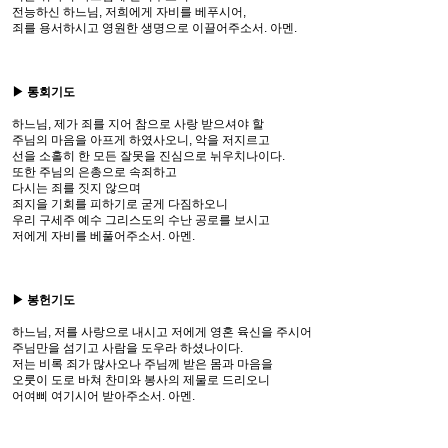
전능하신 하느님, 저희에게 자비를 베푸시어,
죄를 용서하시고 영원한 생명으로 이끌어주소서. 아멘.
▶ 통회기도
하느님, 제가 죄를 지어 참으로 사랑 받으셔야 할
주님의 마음을 아프게 하였사오니, 악을 저지르고
선을 소홀히 한 모든 잘못을 진심으로 뉘우치나이다.
또한 주님의 은총으로 속죄하고
다시는 죄를 짓지 않으며
죄지을 기회를 피하기로 굳게 다짐하오니
우리 구세주 예수 그리스도의 수난 공로를 보시고
저에게 자비를 베풀어주소서. 아멘.
▶ 봉헌기도
하느님, 저를 사랑으로 내시고 저에게 영혼 육신을 주시어
주님만을 섬기고 사람을 도우라 하셨나이다.
저는 비록 죄가 많사오나 주님께 받은 몸과 마음을
오룻이 도로 바쳐 찬미와 봉사의 제물로 드리오니
어여삐 여기시어 받아주소서. 아멘.