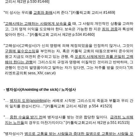
교리서 제2편 p.530 #1446]
"이 성사는 우리를
교회와 화해
시켜 준다." [카톨릭교회 교리서 #1469]
"
고해사제는 고해하는 사람에게 보속을 줄
때, 그 사람의 개인적인 상황을 고려하
고, 그의 영적 이익을 도모해야 한다. 보속은 가능한 한 지은
죄의 경중
과 특성에
맞아야 한다…" [카톨릭교회 교리서 제2편 p.534 #1460]
"고해성사(고백성사)가 신의 명령에 의해 제정되었음을 인정하지 않거나, 그것이
구원에 필수요소임
을 부인하는 자, 혹은 카톨릭 교회의 태동으로부터 준수되어
왔고 지금도 여전히 준수되고 있는 관행, 즉
오로지 사제에게만 죄를 은밀히 고백
해야 한다는 관행
이 그리스도의 규정과 명령에 이질적인 것이라고 반박하며, 그
관행이 인간의 발명품이라고 말하는 자가 있다면, 그는 저주를 받을 것이다."(트
리엔트공의회 sess, XIV, can,vi)
- 병자성사(Anointing of the sick) / 노자성사
"…
병자의 도유(anointing)
는 세례로 시작된 그리스도의 죽음과 부활과 우리 간
의 일치를 완성시킨다…" [카톨릭교회 교리서 제2편 p.554 #1523]
"…
중한 수술을 받기 전
에 병자성사를 받는 것은 합당한 일이다.
급격히 노쇠해
지는 노인들
의 경우도 마찬가지이다." [카톨릭교회교리서 제2편 p.551 #1515]
"병자성사가
병으로 고통을 받는 사람들과 중대한 질병으로 고통받는 사람들 모