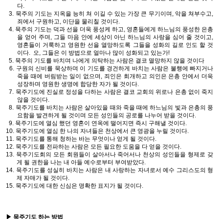
다.
3. 묵주의 기도는 지옥을 능히 쳐 이길 수 있는 가장 큰 무기이며, 악을 쳐부수고,
죄에서 구원하고, 이단을 물리칠 것이다.
4. 묵주의 기도는 덕과 선을 더욱 풍성케 하고, 영혼들에게 하느님의 풍성한 은총
을 얻어 주며, 그들 마음 안에 세상이 아닌 하느님의 사랑을 심어 줄 것이고,
영혼들이 거룩하고 영원한 선을 열망하도록 그들을 성화의 길로 인도 할 것
이다. 오, 그들은 이 방법으로 얼마나 많이 성화되고 있는가!
5. 묵주의 기도를 바치며 나에게 의탁하는 사람은 결코 멸망하지 않을 것이다
6. 구원의 신비를 묵상하며 이 기도를 경건하게 바치는 사람은 불행에 빠지거나
죽을 때에 버림받는 일이 없으며, 죄인은 회개하고 의인은 은총 안에서 더욱
성장하며 영원한 생명에 합당한 자가 될 것이다.
7. 묵주기도에 진실로 정성을 다하는 사람은 결코 교회의 위로나 은총 없이 죽지
않을 것이다.
8. 묵주기도를 바치는 사람은 살아있을 때와 죽을 때에 하느님의 빛과 은총의 풍
요함을 발견하게 될 것이며 모든 성인들의 공로를 나누어 받을 것이다.
9. 묵주기도에 열심 했던 영혼이 연옥에 떨어지면 즉시 구해낼 것이다.
10. 묵주기도에 열심 한 나의 자녀들은 천상에서 큰 영광을 누릴 것이다.
11. 묵주기도를 통해 청하는 바는 무엇이나 얻게 될 것이다.
12. 묵주기도를 전파하는 사람은 모든 필요한 도움을 다 얻을 것이다.
13. 묵주기도회의 모든 회원들이 살아서나 죽어서나 천상의 성인들을 형제로 갖
게 될 권한을 나는 내 아들 예수로부터 부여받았다.
14. 묵주기도를 성실히 바치는 사람은 내 사랑하는 자녀로서 예수 그리스도의 형
제 자매가 될 것이다.
15. 묵주기도에 대한 신심은 명확한 표지가 될 것이다.
▶ 묵주기도 하는 방법