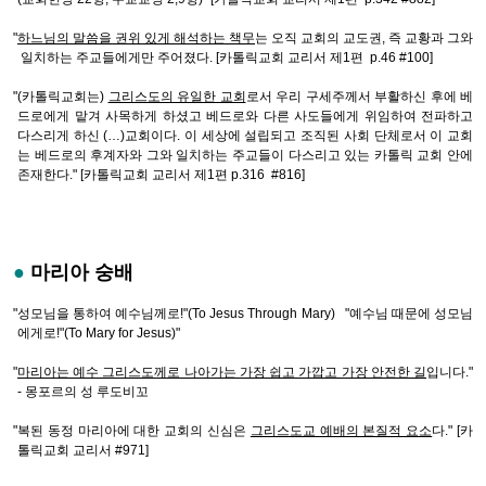
"
하느님의 말씀을 권위 있게 해석하는 책무
는 오직 교회의 교도권, 즉 교황과 그와
일치하는 주교들에게만 주어졌다. [카톨릭교회 교리서 제1편 p.46 #100]
"(카톨릭교회는)
그리스도의 유일한 교회
로서 우리 구세주께서 부활하신 후에 베
드로에게 맡겨 사목하게 하셨고 베드로와 다른 사도들에게 위임하여 전파하고
다스리게 하신 (…)교회이다. 이 세상에 설립되고 조직된 사회 단체로서 이 교회
는 베드로의 후계자와 그와 일치하는 주교들이 다스리고 있는 카톨릭 교회 안에
존재한다." [카톨릭교회 교리서 제1편 p.316 #816]
●
마리아 숭배
"성모님을 통하여 예수님께로!"(To Jesus Through Mary) "예수님 때문에 성모님
에게로!"(To Mary for Jesus)"
"
마리아는 예수 그리스도께로 나아가는 가장 쉽고 가깝고 가장 안전한 길
입니다."
- 몽포르의 성 루도비꼬
"복된 동정 마리아에 대한 교회의 신심은
그리스도교 예배의 본질적 요소
다." [카
톨릭교회 교리서 #971]