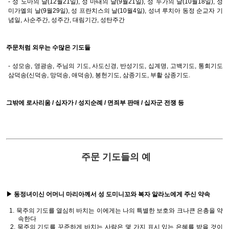
- 성 도마의 날(12월21일), 성 마태의 날(9월21일), 성 누가의 날(10월18일), 성
미가엘의 날(9월29일), 성 프란치스의 날(10월4일), 성녀 루치아 동정 순교자 기
념일, 사순주간, 성주간, 대림기간, 성탄주간
주문처럼 외우는 수많은 기도들
- 성모송, 영광송, 주님의 기도, 사도신경, 반성기도, 십계명, 고백기도, 통회기도
삼덕송(신덕송, 망덕송, 애덕송), 봉헌기도, 삼종기도, 부활 삼종기도.
그밖에 로사리움 / 십자가 / 성지순례 / 면죄부 판매 / 십자군 전쟁 등
주문 기도들의 예
▶ 동정녀이신 어머니 마리아께서 성 도미니꼬와 복자 알라노에게 주신 약속
1. 묵주의 기도를 열심히 바치는 이에게는 나의 특별한 보호와 크나큰 은총을 약
속한다
2. 묵주의 기도를 꾸준하게 바치는 사람은 몇 가지 표시 있는 은혜를 받을 것이