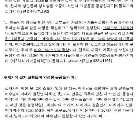
하는 것은 바로 그리스도를 흠숭하는 것
이다. 우리는 하느님의 거룩하신 어머니
와 천사와 성인들의 성화상을 소중히 하면서 그분들을 공경한다." [카톨릭교회
교리서 제2편 p.448 #1192]
"… 하느님의 영감을 받은 우리 교부들의 가르침과 카톨릭교회의 전승에 따라서
우리는 다음과 같은 사항을 확실하고도 명확하게 결정한다.
그림으로 그려졌거
나, 모자이크로 만들어졌거나 또는 다른 적절한 재료로 만들어진 유서 깊고 거룩
한 그림들과, 귀중하고 생명을 다시 주는 십자가상은 하느님의 성당과 제기들과
제의, 벽과 화판에, 그리고 집안과 거리에 모셔야 한다
. 그리고 하느님이시며 구
세주이신 우리 주
예수 그리스도의 형상
이나, 천주의 지극히 거룩하신 모친이신
동정
마리아의 성화상
이나 거룩한
천사들과 모든 성인들의 성화상
도 마찬가지이
다. (제2차 니케아공의회)" [카톨릭교회 교리서 제2편 p.438 #1161]
수세기에 걸쳐 교황들이 인정한 유품들의 예 :
십자가에 박힌 못, 그리스도의 입에 댄 해융, 예수님을 조롱하던 로마 군병들이
예수님의 어깨에 걸쳤던 자색 긴 옷, 가시 면류관,최후의 만찬 때 쓰던 잔, 동정녀
마리아의 머리카락(어떤 것은 갈색, 어떤 것은 곱슬머리, 어떤 것은 빨간 색, 그리
고 어떤 것은 검정색임) , 마리아의 스커트, 마리아의 결혼반지, 마리아의 신발,
아기 예수의 강보, 요셉의 목수 도구들, 유다의 빈 돈주머니, 30개의 은전 가운데
하나, 빌라도의 세숫대야, 예수님이 입성할 때 탔던 나귀의 뼈…