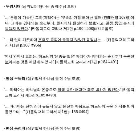
- 무염시태
(삼위일체 하나님 중 예수님 모방)
"… '은총이 가득한' 그이(마리아)는 '구속의 가장 빼어난 열매'(전례헌장 103항)이
다. 그이는
잉태되는 순간부터, 원죄에서 완전하게 보호되고, 일생 동안 본죄에
물들지 않았다
." [카톨릭교회 교리서 제1편 p.190 #508](#722 참조)
"… 티 없이 깨끗하며
조금도 원죄에 물들지 않았던 동정녀
는 … [카톨릭교회 교리
서 제1편 p.366 #966]
"역사 안에서 교회는, 하느님의 '은총을 입은' 마리아가
잉태되는 순간부터 구속된
분
이라는 것을 깨닫게 되었다." [카톨릭교회 교리서 제1편 p.184 #491]
- 평생 무득죄
(삼위일체 하나님 중 예수님 모방)
"… 마리아는 하느님의 은총으로
일생 동안 어떠한 죄도 범하지 않았다
." [카톨릭
교회 교리서 제1편 p.185 #493]
"… 마리아는
전혀 죄에 물들지 않고
온전한 마음으로 하느님의 구원 의지를 받아
들였으며…" [카톨릭교회 교리서 제1편 p.185 #494]
- 평생 동정녀
(삼위일체 하나님 중 예수님 모방)