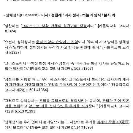
-
성체성사(Eucharist)
/ 미사 / 성찬례 / 미사 성제 / 하늘의 양식 / 불사 약
"성찬례는 '
그리스도교 생활 전체의 원천이며 정점
이다." [카톨릭교회 교리서
#1324]
"요컨대, 성체성사는
우리 신앙의 요약이고 집약
이다. '우리의 사고 방식은 성체성
사와 일치하며, 성체성사는 우리의 사고 방식을 확인해 준다." [카톨릭교회 교리
서 #1327]
"그리스도께서 바치신 희생 제사와 성찬례 즉 미사라는 희생 제사는 유일하고
동
일한 제사
이다." [카톨릭교회 교리서 제2편 p.502 #1367]
"성찬례를 거행할 때 … 우리 파스카이신 그리스도께서 희생되신
십자가의 제사
가 제단에서 거행될 때마다 우리의 구원사업이 이루어지는 것
이다." [카톨릭교회
교리서 제2편 p.501 #1364]
"그러므로 성체성사는
우리를 그리스도와 결합시키
는 동시에,
우리가 전에 지은
죄를 정화
하고
앞으로 죄를 짓지 않도록 우리를 지켜
준다." [카톨릭교회 교리서
제2편 p.513 #1393]
"성체성사는 우리 안에서 불러일으키는 그 사랑으로 우리를
미래의 죽을 죄(死罪)
에서 보호
한다." [카톨릭교회 교리서 제2편 p.514 #1395]