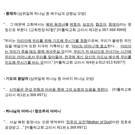
- 중재자
(삼위일체 하나님 중 예수님과 성령님 모방)
"… 그 때문에 교회에서는
복된 동정녀
를
변호자
,
보조자
,
협조자
,
중재자
라는 명
칭으로 부른다. (교회헌장 62항)" [카톨릭교회 교리서 제1편 p.367-368 #969]
"우리는
마리아께 우리를 위해 기도해 주시기를 청함
으로써, 우리가 불쌍한 죄인
임을 깨달으며 또한 지극히 거룩하신 분, '
자비의 어머니'께 호소
한다…
마리아
는 우리가 죽을 때도 함께 계셔주실 것
이며,
우리가 저 세상으로 건너가는 시간에
우리의 어머니로서 우리를 맞아들여, 천국에 계신 당신의 아드님 예수께 우리를
인도해 주시기를 비는 것
이다." [카톨릭교회 교리서 제4편 p.912-913 #2677]
- 기도의 응답자
(삼위일체 하나님 중 아버지 하나님 모방)
"…
신자들은 온갖 위험과 아쉬움 중에 그의 보호와 도움을 청한다
… [카톨릭교회
교리서 제1편 p.368 #971]
- 하나님의 어머니 / 창조주의 어머니
"… 사실 복된 동정녀는 오랜 옛적부터 '
천주의 모친'(Mother of God)
이란 칭호로
공경받고…" [카톨릭교회 교리서 제1편 p.368 #971]