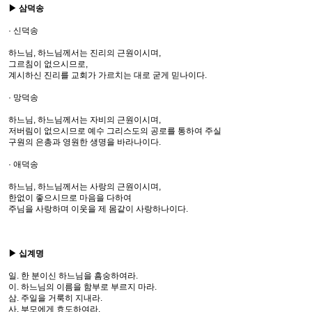
▶ 삼덕송
· 신덕송
하느님, 하느님께서는 진리의 근원이시며,
그르침이 없으시므로,
계시하신 진리를 교회가 가르치는 대로 굳게 믿나이다.
· 망덕송
하느님, 하느님께서는 자비의 근원이시며,
저버림이 없으시므로 예수 그리스도의 공로를 통하여 주실
구원의 은총과 영원한 생명을 바라나이다.
· 애덕송
하느님, 하느님께서는 사랑의 근원이시며,
한없이 좋으시므로 마음을 다하여
주님을 사랑하며 이웃을 제 몸같이 사랑하나이다.
▶ 십계명
일. 한 분이신 하느님을 흠숭하여라.
이. 하느님의 이름을 함부로 부르지 마라.
삼. 주일을 거룩히 지내라.
사. 부모에게 효도하여라.