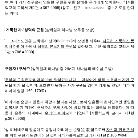
여 여러 가지 전구로써 영원한 구원을 위한 은혜를 우리에게 얻어준다…" [카톨
릭교회 교리서 제1편 p.367 #969] (참고 : '전구' - 'intercession' 중보기도를 한다
는 의미)
- 거룩한 자 / 성덕의 근원
(삼위일체 하나님 모두를 모방)
"… 그리스도인은 교회에서 성덕(holiness)의 모범을 배우며,
지극히 거룩하신 동
정녀 마리아
안에서
성덕의 본보기와 근원
을 알아보고…" [카톨릭교회 교리서 제
1편 p.706 #2030]
-구원자 / 구세주
(삼위일체 하나님 중 아버지 하나님과 예수님 모방)
"
우리의 구원은 마리아의 손에 달려있습니다.… 마리아에 의해 보호받는 자가 구
원을 받게 될 것이며, 보호받지 못하는 자가 구원을 잃어버리게 될 것입니다.
" (마
리아의 영광, 169, 170쪽)
"마리아는 순명과 믿음과 희망과 불타는 사랑으로써 영혼들의 초자연적인 생명을
회복시키기 위하여
구세주의 구세 사업에 비길 데 없는 협력을 해드렸다
. 이 때
문에 은총의 세계에서
우리의 어머니
가 되었다." [카톨릭교회 교리서 제1편
p.367 #968]
"성 이레네오의 말씀대로 동정녀 마리아는 순명(순종)함으로써
자신과 인류 전체
를 위한 구원의 원인이 되신 것
이다." [카톨릭교회 교리서 제1편 p.185 #494]