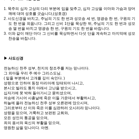
1. 묵주의 십자 고상의 다리 부분에 입을 맞추고, 십자 고상을 이마와 가슴과 양어
깨에 대며 성호를 긋습니다,(성호경)
2. 사도신경을 바치고, 주님의 기도 한 번과 성모송 세 번, 영광송 한 번, 구원의 기
도 한 번을 외웁니다. 그리고 신비 1단을 묵상한 뒤, 주님의 기도 한 번과 성모
송 열 번을 바치고 영광송 한 번, 구원의 기도 한 번을 바칩니다.
3. 이와 같이 매단 마다 그 신비를 묵상하면서 다섯 단을 계속하고 마지막에 성모
찬송을 바칩니다.
▶ 사도신경
전능하신 천주 성부, 천지의 창조주를 저는 믿나이다.
그 외아들 우리 주 예수 그리스도님.
( 밑줄 부분에서 고개를 깊이 숙인다. )
성령으로 인하여 동정 마리아께 잉태되어 나시고,
본시오 빌라도 통치 아래서 고난을 받으시고,
십자가에 못 박혀 돌아가시고 묻히셨으며,
저승에 가시어 사흗날에 죽은 이들 가운데서 부활하시고,
하늘에 올라 전능하신 천주 성부 오른편에 앉으시며,
그리로부터 산 이와 죽은 이를 심판하러 오시리라 믿나이다.
성령을 믿으며, 거룩하고 보편된 교회와,
모든 성인의 통공을 믿으며,
죄의 용서와 육신의 부활을 믿으며,
영원한 삶을 믿나이다. 아멘.