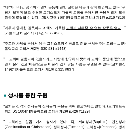
"제2차 바티칸 공의회의 일치 운동에 관한 교령은 다음과 같이 천명하고 있다. '구
원의 보편적 보조 수단인 그리스도의
카톨릭 교회를 통해서만 구원 방법의 모든
충족에 도달
할 수 있다…(일치교령 3항]" [카톨릭교회 교리서 제1편 p.316 #816]
"아무리 중대한 잘못이라고 해도 거룩한
교회가 사해줄 수 없는 잘못은 없다
…"
[카톨릭교회 교리서 제1편 p.372 #982]
"주교와 사제를 통해서 예수 그리스도의 이름으로
죄를 용서해주는 교회
는… [카
톨릭교회 교리서 제2편 .530-531 #1448]
"… 교회에 결합되어 있을지라도 사랑에 항구하지 못하여 교회의 품안에 '몸'으로
만 머물러 있고 '마음'으로는 머물러 있지 않는 사람은 구원될 수 없다.(교회헌장
14항)" [카톨릭교회 교리서 제1편 p.325 #837]
●
성사를 통한 구원
"교회는 신약의
성사들이 신자들의 구원을 위해 필요
하다고 말한다. (트리엔트공
의회 DS 1604]" [카톨릭교회 교리서 제2편 p.426 #1129]
"…교회에는 일곱 가지 성사가 있다. 즉, 세례성사(Baptism), 견진성사
(Confirmation or Chrismation), 성체성사(Eucharist), 고해성사(Penance), 병자