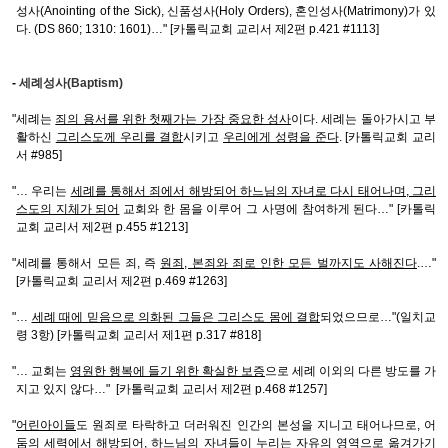
성사(Anointing of the Sick), 신품성사(Holy Orders), 혼인성사(Matrimony)가 있
다. (DS 860; 1310: 1601)…" [카톨릭교회 교리서 제2편 p.421 #1113]
-
세례성사(Baptism)
"세례는
죄의 용서를 위한 첫째가는 가장 중요한 성사
이다. 세례는 돌아가시고 부
활하신
그리스도께 우리를 결합
시키고
우리에게 성령을 준다
. [카톨릭교회 교리
서 #985]
"… 우리는
세례를 통해서 죄에서 해방되어 하느님의 자녀로 다시 태어나며, 그리
스도의 지체가 되어
교회와 한 몸을 이루어 그 사명에 참여하게 된다…" [카톨릭
교회 교리서 제2편 p.455 #1213]
"세례를 통해서 모든 죄, 즉
원죄, 본죄와 죄로 인한 모든 벌까지도 사해진다
.…"
[카톨릭교회 교리서 제2편 p.469 #1263]
"…
세례 때에 믿음으로 의화된 그들은 그리스도 몸에 결합
되었으므로…"(일치교
령 3항) [카톨릭교회 교리서 제1편 p.317 #818]
"… 교회는
영원한 행복에 들기 위한 확실한 보증
으로 세례 이외의 다른 방도를 가
지고 있지 않다…" [카톨릭교회 교리서 제2편 p.468 #1257]
"
어린아이들
도 원죄로 타락하고 더러워진 인간의 본성을 지니고 태어나므로, 어
둠의 세력에서 해방되어, 하느님의 자녀들이 누리는 자유의 영역으로 옮겨가기