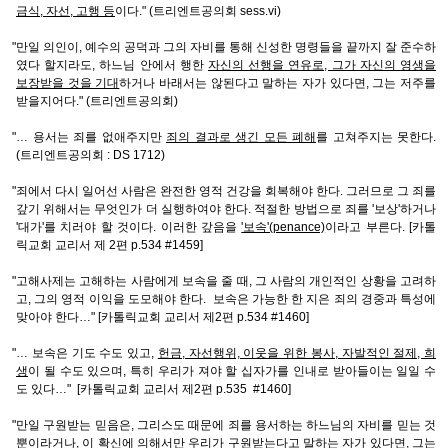
금식, 자선, 고행 등
이다." (트리엔트공의회 sess.vi)
"만일 의인이, 예수의 공덕과 그의 자비를 통해 신성한 명령들을 끝까지 잘 준수하
였다 할지라도, 하느님 안에서 행한
자신의 선행을 연유로, 그가 자신의 영생을
보장받을 것을 기대
하거나 바래서는 않된다고 말하는 자가 있다면, 그는 저주를
받을지어다." (트리엔트공의회)
"… 용서는 죄를 없애주지만
죄의 결과로 생긴 모든 폐해
를 고쳐주지는 못한다.
(트리엔트공의회 : DS 1712)
"죄에서 다시 일어선 사람은 완전한 영적 건강을 회복해야 한다. 그러므로 그 죄를
갚기 위해서는 무엇인가 더 실행하여야 한다. 적절한 방법으로 죄를 '보상'하거나
'대가'를 치러야 할 것이다. 이러한 갚음을
'보속'(penance)
이라고 부른다. [카톨
릭교회 교리서 제 2편 p.534 #1459]
"고해사제는 고해하는 사람에게 보속을 줄 때, 그 사람의 개인적인 상황을 고려하
고, 그의 영적 이익을 도모해야 한다. 보속은 가능한 한 지은 죄의 경중과 특성에
맞아야 한다…" [카톨릭교회 교리서 제2편 p.534 #1460]
"… 보속은 기도 수도 있고,
헌금, 자선행위, 이웃을 위한 봉사, 자발적인 절제, 희
생
이 될 수도 있으며, 특히 우리가 져야 할 십자가를 인내로 받아들이는 일일 수
도 있다…" [카톨릭교회 교리서 제2편 p.535 #1460]
"만일 구원받는 믿음은, 그리스도 때문에 죄를 용서하는 하느님의 자비를 믿는 것
뿐이라거나, 이 확신에 의해서만 우리가 구원받는다고 말하는 자가 있다면, 그는