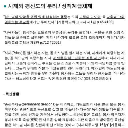
●
사제와 평신도의 분리
/ 성직계급체제
"
하느님의 말씀을 권위 있게 해석하는 책무
는 오직
교회의 교도권
, 즉
교황과 그와
일치하는 주교들
에게만 주어졌다." [카톨릭교회 교리서 제1편 p.46 #100]
"
사목자들이 행사하는 교도권의 무류성
은, 윤리를 포함해서, 구원을 위한 신앙 진
리들을 보존하고 설명하며 지켜 나가기에 필요한 교리 조항에까지 미친다." [카
톨릭교회 교리서 제3편 p.712 #2051]
"사제(Priest)를 멸시하는 자는, 곧 하느님을 멸시하는 자며, 사제에게 복종하는 자
는, 곧 하느님께 복종하는 자다.
사제들은 하느님처럼 죄를 사면
하며, 사제가 제
단에서 그분의 몸이라고 부르는 것은 스스로와 회중에 의해 하나님처럼 숭배 받
는다… 그들의 위대한 직분과 비교될만한 것이 무엇이랴. 이와 같이 하느님의 불
멸하시는 능력과 권위를 우리 가운데 행사하는
그들을 우리가 천사들로, 더 나아
가서는 하느님이라고 부르는 것은 정당한 표현
이다." (트리엔트공의회 )
- 독신생활
"종신부제들(permanent deacons)을 제외하고, 라틴교회의
서품 받은 모든 봉사
직무자는 원천적으로 독신으로 살고
또 '하늘나라 때문에' 독신생활을 계속할 의
지를 가진 남성 신자들 가운데서 선발한다… 독신생활은 교회의 봉사 직무자가
봉사하도록 축성(祝聖)된 새로운 삶의 표징이다. 기쁜 마음으로 받아들인 독신생
활은 하느님 나라를 찬란하게 선포하는 것이다. (사제직무교령 16항)" [카톨릭교