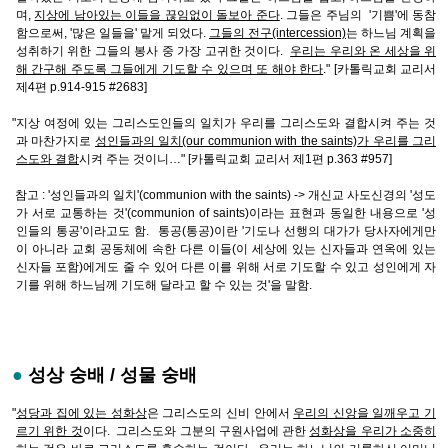
며,
지상에 남아있는 이들을 끊임없이 돌보아 준다
. 그들은 주님의 '기쁨'에 동참
함으로써, '많은 일들을' 맡게 되었다.
그들의 전구(intercession)
는 하느님 계획을
성취하기 위한 그들의 봉사 중 가장 고귀한 것이다.
우리는 우리와 온 세상을 위
해 간구해 주도록 그들에게 기도할 수 있으며 또 해야 한다
." [카톨릭교회 교리서
제4편 p.914-915 #2683]
"지상 여정에 있는 그리스도인들의 일치가 우리를 그리스도와 결합시켜 주는 것
과 마찬가지로
성인들과의 일치(our communion with the saints)가 우리를 그리
스도와 결합
시켜 주는 것이니…" [카톨릭교회 교리서 제1편 p.363 #957]
참고 : '성인들과의 일치'(communion with the saints) -> 개신교 사도신경의 '성도
가 서로 교통하는 것'(communion of saints)이라는 표현과 동일한 내용으로 '성
인들의 통공'이라고도 함. 통공(통공)이란 '기도나 선행의 대가가 당사자에게만
이 아니라 교회 공동체에 속한 다른 이들(이 세상에 있는 신자들과 연옥에 있는
신자들 포함)에게도 줄 수 있어 다른 이를 위해 서로 기도할 수 있고 성인에게 자
기를 위해 하느님께 기도해 달라고 할 수 있는 것'을 말함.
●
성상 숭배 / 성물 숭배
"
성당과 집에 있는 성화상
은 그리스도의 신비 안에서
우리의 신앙을 일깨우고 기
르기 위한 것
이다. 그리스도와 그분의 구원사업에 관한
성화상을 우리가 소중히