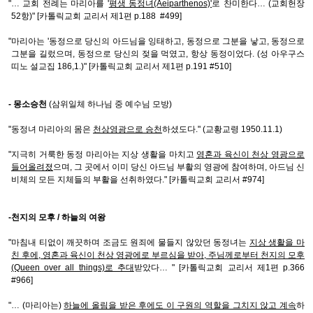
"… 교회 전례는 마리아를 '
평생 동정녀(Aeiparthenos)'
로 찬미한다… (교회헌장
52항)" [카톨릭교회 교리서 제1편 p.188 #499]
"마리아는 '동정으로 당신의 아드님을 잉태하고, 동정으로 그분을 낳고, 동정으로
그분을 길렀으며, 동정으로 당신의 젖을 먹였고, 항상 동정이었다. (성 아우구스
띠노 설교집 186,1.)" [카톨릭교회 교리서 제1편 p.191 #510]
- 몽소승천
(삼위일체 하나님 중 예수님 모방)
"동정녀 마리아의 몸은
천상영광으로 승천
하셨도다." (교황교령 1950.11.1)
"지극히 거룩한 동정 마리아는 지상 생활을 마치고
영혼과 육신이 천상 영광으로
들어올려졌
으며, 그 곳에서 이미 당신 아드님 부활의 영광에 참여하며, 아드님 신
비체의 모든 지체들의 부활을 선취하였다." [카톨릭교회 교리서 #974]
-천지의 모후 / 하늘의 여왕
"마침내 티없이 깨끗하며 조금도 원죄에 물들지 않았던 동정녀는
지상 생활을 마
친 후에, 영혼과 육신이 천상 영광에로 부르심을 받아, 주님께로부터 천지의 모후
(Queen over all things)로 추대
받았다… " [카톨릭교회 교리서 제1편 p.366
#966]
"… (마리아는)
하늘에 올림을 받은 후에도 이 구원의 역할을 그치지 않고 계속
하