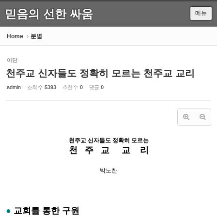
믿음의 선한 싸움
메뉴
Sketchbook5, 스케치북5
Home
분별
이단
천주교 신자들도 정확히 모르는 천주교 교리
Sketchbook5, 스케치북5
admin
조회 수
5393
추천 수
0
댓글
0
천주교 신자들도 정확히 모르는
천 주 교 교 리
박노찬
●
교회를 통한 구원