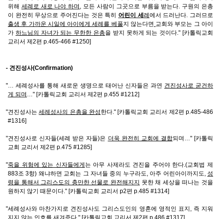
위해
세례로 새로 나야 하며
, 모든 사람이 그곳으로 부름을 받는다. 구원의 은총
이 완전히 무상으로 주어진다는 것은 특히
어린이 세
례
에서 드러난다. 그러므로
출생 후 가까운 시일에 아이에게 세례를 베풀
지 않는다면
교회와 부모는 그 아이
가
하느님의 자녀가 되는 무한한 은총
을 받지 못하게 되는 것이다." [카톨릭교회
교리서 제2편 p.465-466 #1250]
- 견진성사(Confirmation)
"… 세례성사를 통해 새로운 생명으로 태어난 신자들은 과연
견진성사로 굳건하
게 되며
…" [카톨릭교회 교리서 제2편 p.455 #1212]
"견진성사는
세례성사의 은총을 완성
한다." [카톨릭교회 교리서 제2편 p.485-486
#1316]
"견진성사로 신자들(세례 받은 자들)은
더욱 완전히 교회에 결합
되며…" [카톨릭
교회 교리서 제2편 p.475 #1285]
"
죽을 위험에 있는 신자들에게
는 아무 사제라도 견진을 주어야 한다.(교회법 제
883조 3항) 왜냐하면 교회는 그 자녀들 중의 누구라도, 아주 어린아이까지도,
성
령을 통해서 그리스도의 충만한 선물로 완전해지지
못한 채 세상을 떠나는 것을
원하지 않기 때문이다." [카톨릭교회 교리서 p2편 p.485 #1314]
"세례성사와 마찬가지로 견진성사도 그리스도인의 영혼에 영적인 표지, 즉 지워
지지 않는 인호를 새겨준다." [카톨릭교회 교리서 제2편 p.486 #1317]