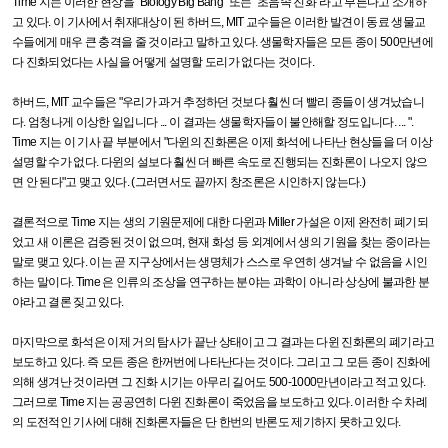
Time
지는 이러한 현상을
"Biology Big Bang"
또는
"
초음속 진화
"
라고 부른다고 소개하
고 있다
.
이 기사에서 취재대상이 된 하버드
, MIT
교수들은 이러한 발견이 동료 생물교
수들에게 매우 큰 충격을 줄 것이라고 말하고 있다
.
생물학자들은 모든 종이
500
만년에
다 진화되었다는 사실을 어떻게 설명할 도리가 없다는 것이다
.
하버드
, MIT
교수들은
"
우리가 과거 추정하던 것보다 훨씬 더 빨리 종들이 생겨났습니
다
.
엄청나게 이상한 일입니다
...
이 결과는 생물학자들이 불안해할 정도입니다
. ... ".
Time
지는 이 기사 끝 부분에서
"
다윈의 진화론은 이제 화석에 나타난 현상들을 더 이상
설명할 수가 없다
.
다윈의 설보다 훨씬 더 빠른 속도로 진행되는 진화론이 나오지 않으
면 안 된다
"
고 맺고 있다
. (
그러면서도 끝까지 창조론은 시인하지 않는다
.)
결론적으로
Time
지는 생의 기원문제에 대한 다윈과
Miller
가설은 이제 완전히 폐기되
었고 새 이론은 검증된 것이 없으며
,
현재 화성 등 외계에서 생의 기원을 찾는 중이라는
말로 맺고 있다
.
이는 곧 지구상에서는 생명체가 스스로 우연히 생겨날 수 없음을 시인
하는 말이다
. Time
은 인류의 조상을 연구하는 분야는 과학이 아니라 상상에 불과한 분
야라고 결론 짖고 있다
.
마지막으로 화석은 이제 거의 탐사가 끝난 상태이고 그 결과는 다윈 진화론의 폐기라고
보도하고 있다
.
즉 모든 종은 한꺼번에 나타난다는 것이다
.
그리고 그 모든 종이 진화에
의해 생겨난 것이라면 그 진화 시기는 아무리 길어도
500-1000
만년이라고 적고 있다
.
그러므로
Time
지는 공공연히 다윈 진화론이 죽었음을 보도하고 있다
.
이러한 수 차례
의 도전적인 기사에 대해 진화론자들은 단 한번의 반론도 제기하지 못하고 있다
.