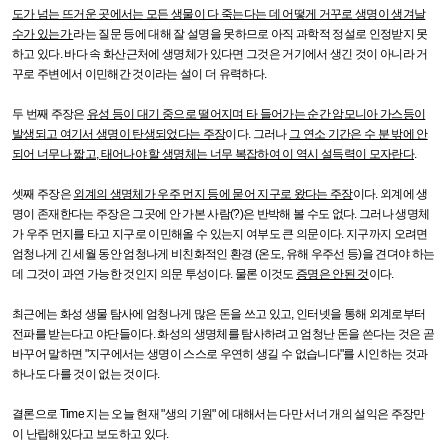
도가 넘는 뜨거운 곳에서는 모든 생물이 다 죽는다는 데 어떻게 거꾸로 생명이 생겨날
수가 있는가
라는 질문 등에 대해 잘 설명을 못하므로 아직 과학적 정설로 인정받지 못
하고 있다
.
바다 속 화산근처에 생명체가 있다면 그것은 거기에서 생긴 것이 아니라 거
꾸로 주변에서 이민해간 것이라는 설이 더 유력하다
.
두 번째 주장은
유성 등이 대기 중으로 떨어지며 타 들어가는 순간 암모니아 가스등이
발생되고 여기서 생명이 탄생되었다는 주장
이다
.
그러나
그 연소 기간은 수 분 밖에 안
되어 너무나 짧고
,
태어나야 할 생명체는 너무 복잡하여 이 역시 설득력이 모자란다
.
셋째 주장은
외계의 생명체가 우주 먼지 등에 묻어 지구로 왔다는 주장
이다
.
외계에 생
명이 존재한다는 주장은 그곳에 안 가본 사람
(?)
은 반박해 볼 수도 없다
.
그러나 생명체
가 우주 먼지를 타고 지구로 이민해올 수 있는지 여부도 큰 의문이다
.
지구까지 오려면
엄청나게 긴 세월 동안 엄청나게 비친화적인 환경
(
온도
,
유해 우주선 등
)
을 견뎌야 하는
데 그것이 과연 가능한 것인지 의문 투성이다
.
물론 이것도
증명은 안된 것
이다
.
최근에는 화성 생물 탐사에 엄청나게 많은 돈을 쓰고 있고
,
인터넷을 통해 외계로부터
전파를 받는다고 야단들이다
.
화성의 생명체를 탐사하려고 엄청난 돈을 쓴다는 것은 곧
바꾸어 말하면
"
지구에서는 생명이 스스로 우연히 생길 수 없습니다
"
를 시인하는 것과
하나도 다를 것이 없는 것이다
.
결론으로
Time
지는 오늘 현재
"
생의 기원
"
에 대해서는 다만 서너 개의 설익은 주장만
이 난립해있다고 보도하고 있다
.