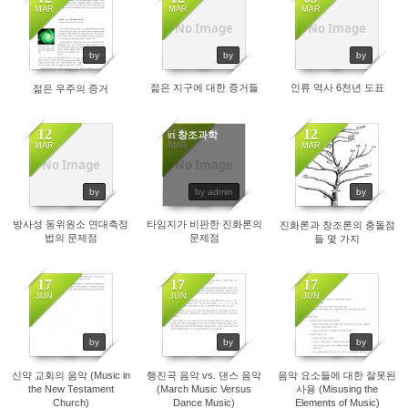
MAR
MAR
MAR
No Image
No Image
by
by
by
젊은 지구에 대한 증거들
인류 역사 6천년 도표
젊은 우주의 증거
12
12
12
in
창조과학
MAR
MAR
MAR
No Image
No Image
by
by admin
by
방사성 동위원소 연대측정
타임지가 비판한 진화론의
진화론과 창조론의 충돌점
법의 문제점
문제점
들 몇 가지
17
17
17
JUN
JUN
JUN
by
by
by
신약 교회의 음악 (Music in
행진곡 음악 vs. 댄스 음악
음악 요소들에 대한 잘못된
the New Testament
(March Music Versus
사용 (Misusing the
Church)
Dance Music)
Elements of Music)