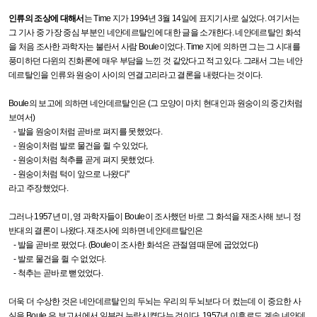
인류의 조상에 대해서
는
Time
지가
1994
년
3
월
14
일에 표지기사로 실었다
.
여기서는
그 기사 중 가장 중심 부분인 네안데르탈인에 대한 글을 소개한다
.
네안데르탈인 화석
을 처음 조사한 과학자는 불란서 사람
Boule
이었다
. Time
지에 의하면 그는 그 시대를
풍미하던 다윈의 진화론에 매우 부담을 느낀 것 같았다고 적고 있다
.
그래서 그는 네안
데르탈인을 인류와 원숭이 사이의 연결고리라고 결론을 내렸다는 것이다
.
Boule
의 보고에 의하면 네안데르탈인은
(
그 모양이 마치 현대인과 원숭이의 중간처럼
보여서
)
- 발을 원숭이처럼 곧바로 펴지를 못했었다
.
- 원숭이처럼 발로 물건을 쥘 수 있었다
,
- 원숭이처럼 척추를 곧게 펴지 못했었다
.
- 원숭이처럼 턱이 앞으로 나왔다
"
라고 주장했었다
.
그러나
1957
년 미
,
영 과학자들이
Boule
이 조사했던 바로 그 화석을 재조사해 보니 정
반대의 결론이 나왔다
.
재조사에 의하면 네안데르탈인은
- 발을 곧바로 폈었다
. (Boule
이 조사한 화석은 관절염 때문에 굽었었다
)
- 발로 물건을 쥘 수 없었다
.
- 척추는 곧바로 뻗었었다
.
더욱 더 수상한 것은 네안데르탈인의 두뇌는 우리의 두뇌보다 더 컸는데 이 중요한 사
실을
Boule
은 보고서에서 일부러 누락시켰다는 것이다
. 1957
년 이후로도 계속 네안데