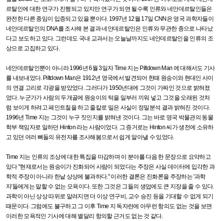
르탈인에 대한 연구가 진행되고 있지만 연구가 되면 될수록 인류와 네안데르탈인들은
완전한 다른 종임이 입증되고 있을 뿐이다
. 1997
년
12
월
17
일
CNN
은 영국 과학자들이
네안데르탈인의
DNA
를 조사해 본 결과 네안데르탈인은 인류와 무관한 종으로 나타났
다고 보도하고 있다
.
그런데도 국내 교과서는 오늘날까지도 네안데르탈인을 인류의 조
상으로 고집하고 있다
.
네안데르탈인뿐이 아니라
1996
년
6
월
3
일자
Time
지는
Piltdown Man
에 대해서도 기사
를 내보내었다
. Piltdown Man
은
1912
년 영국에서 발견되어 한때 원숭이와 현대인 사이
의 연결 고리로 각광을 받았었다
.
그러다가
1950
년대에 그것이 가짜인 것으로 밝혀졌
었다
.
누군가가 사람의 두개골에 원숭이의 턱을 일부러 끼워 넣고 그것을 오래된 것처
럼 보이게 하려고 페인트칠을 하고 줄칼로 밀은 사실이 정밀분석 결과 밝혀진 것이다
.
1996
년
Time
지는 그것이 누구 짓인지를 밝혀낸 것이다
.
그는 바로 영국 박물관의 동물
학부 책임자로 일하던
Hinton
라는 사람이었다
.
그 증거로는
Hinton
씨가 생전에 소유하
고 있던 여러 뼈들의 유전자를 조사해봄으로서 쉽게 알아낼 수 있었다
.
Time
지는 인류의 조상에 대한 특집을 마감하며 이 분야를 다음 한 문장으로 요약하고
있다
"
현재로서는 원숭이가 진화되어 사람이 되었다는 주장은 사실 데이터에 입각한 과
학적 주장이 아니라 한낱 상상에 불과하다
."
이러한 결론은 진화론을 주장하는
'
과학
자
'
들에게는 말할 수 없는 모욕이다
.
또한 그것은 그들의 생업에도 큰 지장을 줄 수 있다
.
과학이 아닌 상상 따위로 알려지면 더 이상 연구비
,
교수 승진 등을 기대할 수 없게 되기
때문이다
.
그럼에도 불구하고 그 이후
Time
지 독자란에 아무런 항의도 없는 것을 보면
이러한 모욕적인 기사에 대해 별달리 항의할 근거도 없는 것 같다
.