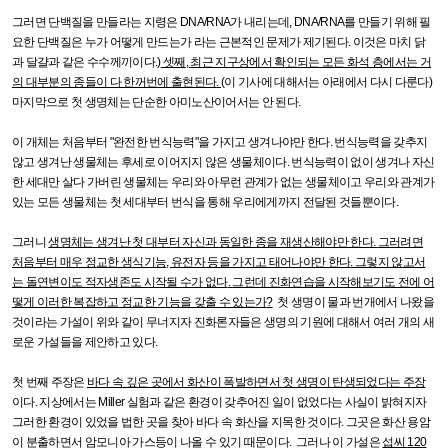
그러면 단백질을 만들라는 지령은
DNA/RNA
가 내리는데
, DNA/RNA
를 만들기 위해 필
요한 단백질은 누가 어떻게 만드는가 라는 근본적인 문제가 제기된다
.
이것은 마치 닭
과 달걀과 같은 수수께끼이다
.)
셋째
,
최근 지구상에서 확인되는 모든 화석 층에서는 거
의 대부분의 종들이 다 한꺼번에 출현된다
.
(
이 기사에 대해서는 아래에서 다시 다룬다
)
마지막으로 첫 생명체는 단순한 아미노산이어서는 안 된다
.
이 개체는 처음부터
"
완전한 번식능력
"
을 가지고 생겨나야만 한다
.
번식능력을 갖추지
않고 생겨난 생물체는 후세로 이어지지 않은 생물체이다
.
번식능력이 없이 생겨나 자신
한 세대만 살다 가버린 생물체는 우리와 아무런 관계가 없는 생물체이고 우리와 관계가
있는 모든 생물체는 첫 세대부터 번식을 통해 우리에게까지 전달된 것들뿐이다
.
그러니
생명체는 생겨난 첫 대부터 자신과 동일한 종을 재생산해야만 한다
.
그러려면
처음부터 매우 정교한 생식기능
,
유전자 등을 가지고 태어나야만 한다
.
그렇지 않고서
는 돌연변이도 적자생존도 시작될 수가 없다
.
그런데 진화연습을 시작해보기도 전에 어
떻게 이러한 복잡하고 정교한 기능을 갖출 수 있는가
?
첫 생명이 물과 번개에서 나왔을
것이라는 가설이 위와 같이 무너지자 진화론자들은 생명의 기원에 대해서 여러 개의 새
로운 가설들을 제안하고 있다
.
첫 번째 주장은
바다 속 깊은 곳에서 화산이 폭발하면서 첫 생명이 탄생되었다는 주장
이다
.
지상에서는
Miller
실험과 같은 환경이 갖추어진 일이 없었다는 사실이 밝혀지자
그러한 환경이 있었을 법한 곳을 찾아 바다 속 화산을 지목한 것이다
.
그곳은 화산 용암
이 분출하면서 암모니아 가스등이 나올 수 있기 때문이다
.
그러나 이 가설은
섭씨
120