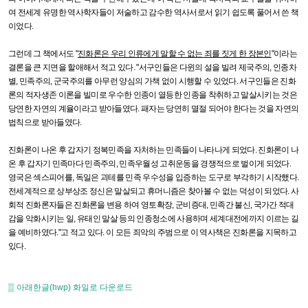
여 전세계 유명한 역사학자들이 저술하고 감수한 역사서로서 읽기 쉽도록 풀어서 쓴 책
이었다
.
그런데 그 책에서도
"
진화론은 우리 인류에게 말할 수 없는 죄를 짓게 한 장본인
"
이라는
결론을 큰 지면을 할애해서 적고 있다
. "
서구인들은 다윈의 설을 빌려 제국주의
,
인종차
별
,
민족주의
,
군국주의를 아무런 양심의 가책 없이 시행할 수 있었다
.
서구인들은 진화
론의 적자생존 이론을 빌미로 우수한 인종이 열등한 인종을 착취하고 말살시키는 것은
당연한 자연의 계율이라고 받아들였다
.
패자는 당연히 멸절 되어야 한다는 것을 자연의
법칙으로 받아들였다
.
진화론이 나온 후 갑자기 정복민족을 자처하는 민족들이 나타나게 되었다
.
진화론이 나
온 후 갑자기 민족마다 민족주의
,
민족우월성 고취운동을 경쟁적으로 벌이게 되었다
.
영국은 섹스피어를
,
독일은 괴테를 민족 우수성을 입증하는 도구로 부각하기 시작했다
.
전세계적으로 상부상조 정신은 말살되고 휴머니즘은 찾아볼 수 없는 덕성이 되었다
.
사
회적 진화론자들은 진화론을 변용 하여 영토확장
,
군비증대
,
민족간 불신
,
국가간 적대
감을 악화시키는 일
,
유태인 말살 등의 인종청소에 사용하며 세계대전에까지 이르는 길
을 예비하였다
."
고 적고 있다
.
이 모든 죄악의 주범으로 이 역사책은 진화론을 지목하고
있다
.
▒
아래한글(hwp) 화일로 다운로드