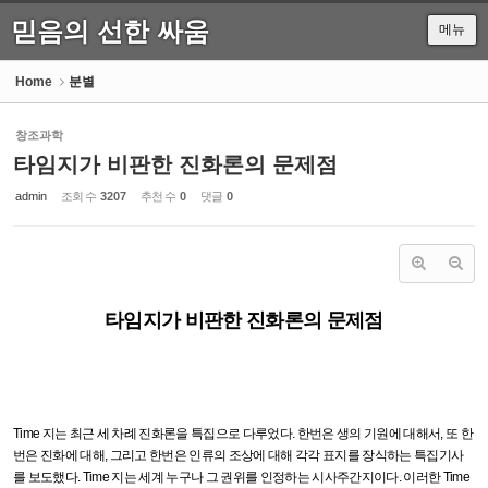
믿음의 선한 싸움
메뉴
Sketchbook5, 스케치북5
Home
분별
창조과학
타임지가 비판한 진화론의 문제점
Sketchbook5, 스케치북5
admin
조회 수
3207
추천 수
0
댓글
0
타임지가 비판한 진화론의 문제점
Time
지는 최근 세 차례 진화론을 특집으로 다루었다
.
한번은 생의 기원에 대해서
,
또 한
번은 진화에 대해
,
그리고 한번은 인류의 조상에 대해 각각 표지를 장식하는 특집기사
를 보도했다
. Time
지는 세계 누구나 그 권위를 인정하는 시사주간지이다
.
이러한
Time