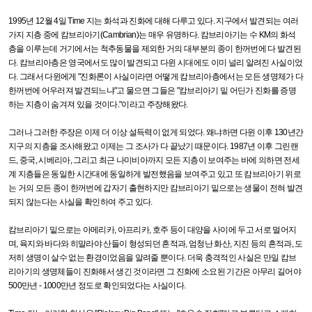
1995
년
12
월
4
일
Time
지는 화석과 진화에 대해 다루고 있다
.
지구에서 발견되는 여러
가지 지층 중에 캄브리아기
(Cambrian)
는 매우 유명하다
.
캄브리아기는 수
KM
의 화석
층을 이루는데 거기에서는 척추동물을 제외한 거의 대부분의 종이 한꺼번에 다 발견된
다
.
캄브리아층은 영국에서도 많이 발견되고 다윈 시대에도 이미 널리 알려진 사실이었
다
.
그래서 다윈에게
"
진화론이 사실이라면 어떻게 캄브리아층에서는 모든 생명체가 다
한꺼번에 어우러져 발견되느냐
"
고 물으면 그들은
"
캄브리아기 밑 어딘가 진화를 증명
하는 지층이 숨겨져 있을 것이다
."
이라고 주장해왔다
.
그러나 그러한 주장은 이제 더 이상 설득력이 없게 되었다
.
왜냐하면 다윈 이후
130
년간
지구의 지층을 조사해왔고 이제는 그 조사가 다 끝났기 때문이다
. 1987
년 이후 그린랜
드
,
중국
,
시베리아
,
그리고 최근 나미비아까지 모든 지층이 보여주는 바에 의하면 전세
계 지층들은 동일한 시간대에 동일하게 발전했음을 보여주고 있고 또 캄브리아기 위로
는 거의 모든 종이 한꺼번에 갑자기 출현하지만 캄브리아기 밑으로는 생물이 전혀 발견
되지 않는다는 사실을 확인하여 주고 있다
.
캄브리아기 밑으로는 아메리카
,
아프리카
,
호주 등이 대양을 사이에 두고 서로 멀어지
며
,
육지와 바다와 히말라야 산들이 형성되던 흔적과
,
엄청난 화산
,
지진 등의 흔적과
,
도
저히 생명이 살수 없는 환경이었음을 알려줄 뿐이다
.
더욱 충격적인 사실은 만일 캄브
리아기의 생명체들이 진화해서 생긴 것이라면 그 진화에 소요된 기간은 아무리 길어야
500
만년
- 1000
만년 정도로 확인되었다는 사실이다
.