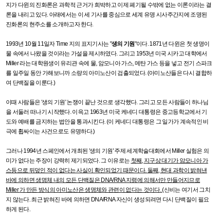
지가 다윈의 진화론은 과학적 근거가 희박하고 이제 폐기될 수밖에 없는 이론이라는 결
론을 내리고 있다
.
아래에서는 이 세 기사를 중심으로 세계 유명 시사주간지에 조명된
진화론의 현주소를 소개하고자 한다
.
1993
년
10
월
11
일자
Time
지의 표지기사는
"
생의 기원
"
이다
. 1871
년 다윈은 첫 생명이
물 속에서 나왔을 것이라는 가설을 제시하였다
.
그리고
1953
년 미국 시카고 대학에서
Miller
라는 대학원생이 유리관 속에 물
,
암모니아 가스
,
메탄 가스 등을 넣고 전기 스파크
를 일주일 동안 가해보니까 소량의 아미노산이 검출되었다
. (
아미노산들은 다시 결합하
여 단백질을 이룬다
.)
이때 사람들은
'
생의 기원
'
논쟁이 끝난 것으로 생각했다
.
그리고 모든 사람들이 하나님
을 서둘러 떠나기 시작했다
.
이윽고
1963
년 미국 케네디 대통령은 중고등학교에서 기
도와 예배를 금지하는 법안을 통과시킨다
. (
이 케네디 대통령은 그 일가가 계속적인 비
극에 휩싸이는 사건으로도 유명하다
.)
그러나
1994
년 스페인에서 개최된
'
생의 기원
'
주제 세계학술대회에서
Miller
실험은 의
미가 없다는 주장이 강력히 제기되었다
.
그 이유로는
첫째
,
지구상 대기가 암모니아 가
스등으로 뒤덮인 적이 없다는 사실이 확인되었기 때문이다
.
둘째
,
현대 과학이 밝혀낸
바에 의하면 생명체 내의 모든 단백질은
DNA/RNA
지령에 의해서만 만들어지므로
Miller
가 만든 방식의 아미노산은 생명체와 관련이 없다는 것이다
.
(
신비는 여기서 그치
지 않는다
.
최근 밝혀진 바에 의하면
DNA/RNA
자신이 생성되려면 다시 단백질이 필요
하게 된다
.