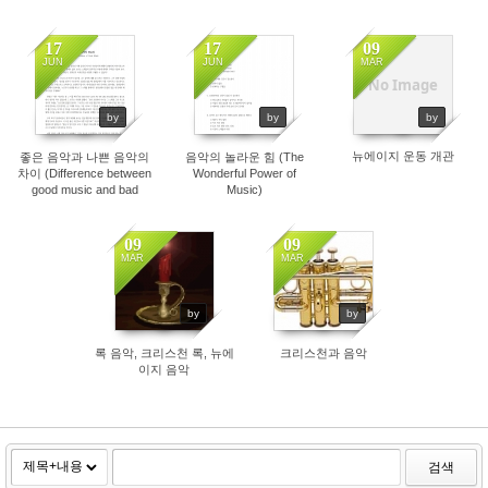
17
17
09
JUN
JUN
MAR
No Image
by
by
by
뉴에이지 운동 개관
좋은 음악과 나쁜 음악의
음악의 놀라운 힘 (The
차이 (Difference between
Wonderful Power of
good music and bad
Music)
music)
09
09
MAR
MAR
by
by
록 음악, 크리스천 록, 뉴에
크리스천과 음악
이지 음악
검색