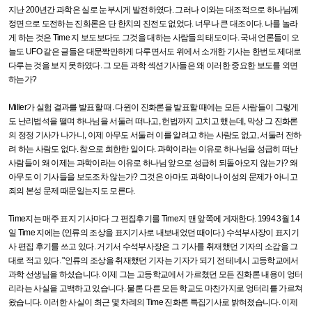
지난
200
년간 과학은 실로 눈부시게 발전하였다
.
그러나 이와는 대조적으로 하나님께
정면으로 도전하는 진화론은 단 한치의 진전도 없었다
.
너무나 큰 대조이다
.
나를 놀라
게 하는 것은
Time
지 보도보다도 그것을 대하는 사람들의 태도이다
.
국내 언론들이 오
늘도
UFO
같은 글들은 대문짝만하게 다루면서도 위에서 소개한 기사는 한번도 제대로
다루는 것을 보지 못하였다
.
그 모든 과학 섹션기사들은 왜 이러한 중요한 보도를 외면
하는가
?
Miller
가 실험 결과를 발표할 때
.
다윈이 진화론을 발표할 때에는 모든 사람들이 그렇게
도 난리법석을 떨며 하나님을 서둘러 떠나고
,
헌법까지 고치고 했는데
,
막상 그 진화론
의 정정 기사가 나가니
,
이제 아무도 서둘러 이를 알려고 하는 사람도 없고
,
서둘러 전하
려 하는 사람도 없다
.
참으로 희한한 일이다
.
과학이라는 이유로 하나님을 성급히 떠난
사람들이 왜 이제는 과학이라는 이유로 하나님 앞으로 성급히 되돌아오지 않는가
?
왜
아무도 이 기사들을 보도조차 않는가
?
그것은 아마도 과학이나 이성의 문제가 아니고
죄의 본성 문제 때문일는지도 모른다
.
Time
지는 매주 표지 기사마다 그 편집후기를
Time
지 맨 앞쪽에 게재한다
. 1994 3
월
14
일
Time
지에는
(
인류의 조상을 표지기사로 내보내었던 때이다
.)
수석부사장이 표지기
사 편집 후기를 쓰고 있다
.
거기서 수석부사장은 그 기사를 취재했던 기자의 소감을 그
대로 적고 있다
. "
인류의 조상을 취재했던 기자는 기자가 되기 전 테네시 고등학교에서
과학 선생님을 하셨습니다
.
이제 그는 고등학교에서 가르쳤던 모든 진화론 내용이 엉터
리라는 사실을 고백하고 있습니다
.
물론 다른 모든 학교도 마찬가지로 엉터리를 가르쳐
왔습니다
.
이러한 사실이 최근 몇 차례의
Time
진화론 특집기사로 밝혀졌습니다
.
이제