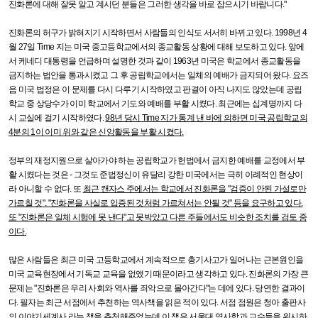
진화론에 대해 잘못 알고 계시던 분들은 그러한 생각을 바로 잡으시기 바랍니다.
"
진화론의 허구가 밝혀지기 시작하면서 사람들의 인식도 서서히 바뀌고 있다
. 1998
년
4
월
27
일
Time
지는 미국 중고등학교에서의 종교활동 상황에 대해 보도하고 있다
.
앞에
서 케네디 대통령을 언급하며 설명한 것과 같이
1963
년 미국은 학교에서 종교활동을
금지하는 법안을 통과시켰고 그 후 공립학교에서는 일체의 예배가 금지되어 왔다
.
요즈
음 미국 법정은 이 문제를 다시 다루기 시작하였고 판결이 아직 나지도 않았는데 공립
학교 중 상당수가 이미 학교에서 기도와 예배를 부활 시켰다
.
최근에는 십계명까지 다
시 교실에 걸기 시작하였다
.
98
년 당시
Time
지가 통계 낸 바에 의하면 미국 공립학교의
4
분의
1
이 이미 위와 같은 신앙활동을 부활 시켰다
.
정부의 재정지원으로 살아가야 하는 공립학교가 헌법에서 금지한 예배를 교정에서 부
활 시켰다는 것은
-
그것도 준법정신이 유달리 강한 미국에서는 극히 이례적인 현상이
라 아니할 수 없다
.
또
최근 캔자스 주에서는 학교에서 진화론을
"
검증이 안된 가설로만
가르칠 것
". "
진화론을 사실로 입증된 것처럼 가르쳐서는 안될 것
"
등을 요구하고 있다
.
또
"
진화론은 일체 시험에 못 낸다
"
고 못박았고 다른 주들에서도 비슷한 조치를 검토 중
이다
.
많은 사람들은 최근 미국 고등학교에서 계속적으로 총기사고가 일어나는 근본원인을
미국 교육현장에서 기독교 교육을 없앴기 때문이라고 생각하고 있다
.
진화론의 가장 큰
문제는
"
진화론은 우리 사회와 역사를 죄악으로 몰아간다
"
는 데에 있다
.
당연한 결과이
다
.
필자는 최근 서점에서 추천하는 역사책을 읽은 적이 있다
.
서점 점원은 청아 출판사
의 이야기세계사 라는 책을 추천해주었는데 이 책은 서울대 역사학과 교수들을 위시하