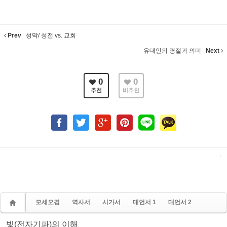
Prev
성막/ 성전 vs. 교회
유대인의 명절과 의미
Next
0
0
추천
비추천
모세오경
역사서
시가서
대언서 1
대언서 2
빛(전자기파)의 이해