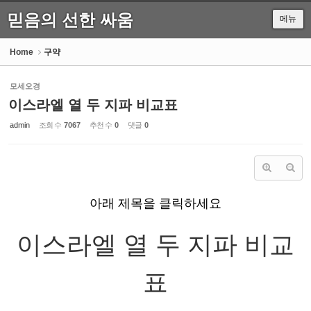
믿음의 선한 싸움
메뉴
Sketchbook5, 스케치북5
Home
구약
모세오경
이스라엘 열 두 지파 비교표
Sketchbook5, 스케치북5
admin
조회 수
7067
추천 수
0
댓글
0
아래 제목을 클릭하세요
이스라엘 열 두 지파 비교
표