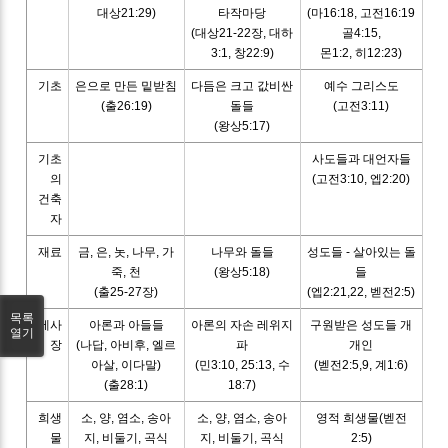
대상21:29)
타작마당
(마16:18, 고전16:19
(대상21-22장, 대하
골4:15,
3:1, 창22:9)
몬1:2, 히12:23)
기초
은으로 만든 밑받침
다듬은 크고 값비싼
예수 그리스도
(출26:19)
돌들
(고전3:11)
(왕상5:17)
기초
사도들과 대언자들
의
(고전3:10, 엡2:20)
건축
자
재료
금, 은, 놋, 나무, 가
나무와 돌들
성도들 - 살아있는 돌
죽, 천
(왕상5:18)
들
(출25-27장)
(엡2:21,22, 벧전2:5)
목록
제사
아론과 아들들
아론의 자손 레위지
구원받은 성도들 개
열기
장
(나답, 아비후, 엘르
파
개인
아살, 이다말)
(민3:10, 25:13, 수
(벧전2:5,9, 계1:6)
(출28:1)
18:7)
희생
소, 양, 염소, 송아
소, 양, 염소, 송아
영적 희생물(벧전
물
지, 비둘기, 곡식
지, 비둘기, 곡식
2:5)