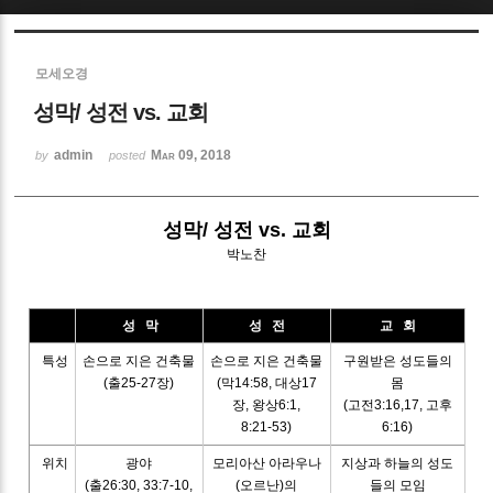
Sketchbook5, 스케치북5
모세오경
성막/ 성전 vs. 교회
admin
Mar 09, 2018
by
posted
Sketchbook5, 스케치북5
성막/ 성전 vs. 교회
박노찬
성 막
성 전
교 회
특성
손으로 지은 건축물
손으로 지은 건축물
구원받은 성도들의
(출25-27장)
(막14:58, 대상17
몸
장, 왕상6:1,
(고전3:16,17, 고후
8:21-53)
6:16)
위치
광야
모리아산 아라우나
지상과 하늘의 성도
(출26:30, 33:7-10,
(오르난)의
들의 모임