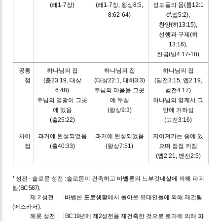
(레1-7장)
(레1-7장, 왕상8:5,
성도들의 몸(롬12:1
8:62-64)
cf.엡5:2),
찬양(히13:15),
선행과 구제(히
13:16),
헌금(빌4:17-18)
공통
하나님의 집
하나님의 집
하나님의 집
점
(출23:19, 대상
(대상22:1, 대하3:3)
(딤전3:15, 엡2:19,
6:48)
주님의 마음을 그곳
벧전4:17)
주님의 영광이 그곳
에 두심
하나님의 영께서 그
에 있음
(왕상9:3)
안에 거하심
(출25:22)
(고전3:16)
차이
과거에 완성되었음
과거에 완성되었음
지어져가는 중에 있
점
(출40:33)
(왕상7:51)
으며 점점 커짐
(엡2:21, 벧전2:5)
*
성전
-
솔로몬 성전
:
솔로몬이 건축하고 바벨론의 느부갓네살에 의해 파괴
됨
(BC 587).
제
2
성전
:
바벨론 포로생활에서 돌아온 유대인들에 의해 재건됨
(
에스라서
).
헤롯 성전
: BC 19
년에 제
2
성전을 재건축한 것으로 로마에 의해 파