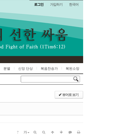
로그인
가입하기
한국어
분별
신앙 단상
복음찬송가
복된소망
뷰어로 보기
✔
?
가