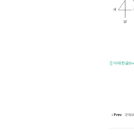
▒
아래한글(h
Prev
구약의