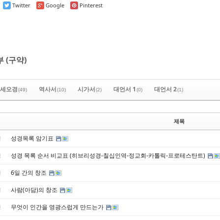
Twitter
Google
Pinterest
 (구약)
세오경
역사서
시가서
대언서 1
대언서 2
(49)
(10)
(2)
(0)
(1)
제목
성경목록 암기표
경
성경 목록 순서 비교표 (히브리성경-칠십인역-정교회-카톨릭-프로테스탄트)
경
6일 간의 창조
경
사람(아담)의 창조
경
무엇이 인간을 영광스럽게 만드는가
경