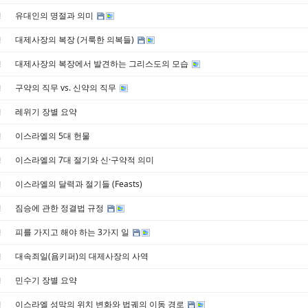
유대인의 명절과 의미
경
대제사장의 복장 (거룩한 의복들)
경
대제사장의 복장에서 발견하는 그리스도의 모습
경
구약의 직무 vs. 신약의 직무
경
레위기 장별 요약
경
이스라엘의 5대 헌물
경
이스라엘의 7대 절기와 신·구약적 의미
경
이스라엘의 달력과 절기들 (Feasts)
경
짐승에 관한 정결법 규정
경
피를 가지고 해야 하는 3가지 일
경
대속죄일(욤키퍼)의 대제사장의 사역
경
민수기 장별 요약
경
이스라엘 성막의 위치 변화와 법궤의 이동 경로
경