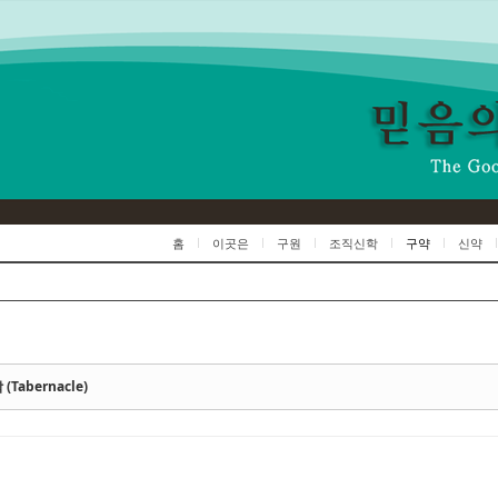
Skip to content
홈
이곳은
구원
조직신학
구약
신약
(Tabernacle)