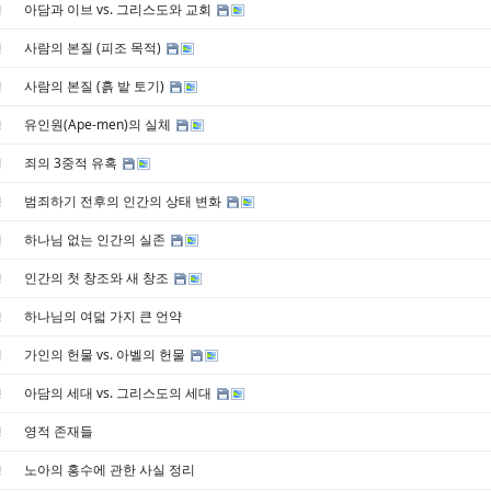
아담과 이브 vs. 그리스도와 교회
경
사람의 본질 (피조 목적)
경
사람의 본질 (흙 밭 토기)
경
유인원(Ape-men)의 실체
경
죄의 3중적 유혹
경
범죄하기 전후의 인간의 상태 변화
경
하나님 없는 인간의 실존
경
인간의 첫 창조와 새 창조
경
하나님의 여덟 가지 큰 언약
경
가인의 헌물 vs. 아벨의 헌물
경
아담의 세대 vs. 그리스도의 세대
경
영적 존재들
경
노아의 홍수에 관한 사실 정리
경