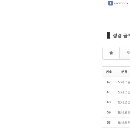
Facebook
성경 공부
모
번호
분류
62
모세오
61
모세오
60
모세오
59
모세오
58
모세오