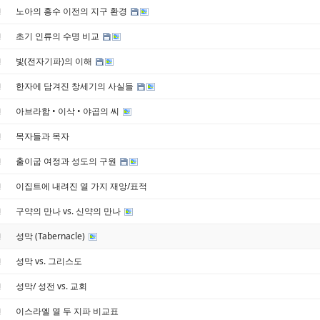
노아의 홍수 이전의 지구 환경
경
초기 인류의 수명 비교
경
빛(전자기파)의 이해
경
한자에 담겨진 창세기의 사실들
경
아브라함 • 이삭 • 야곱의 씨
경
목자들과 목자
경
출이굽 여정과 성도의 구원
경
이집트에 내려진 열 가지 재앙/표적
경
구약의 만나 vs. 신약의 만나
경
성막 (Tabernacle)
경
성막 vs. 그리스도
경
성막/ 성전 vs. 교회
경
이스라엘 열 두 지파 비교표
경