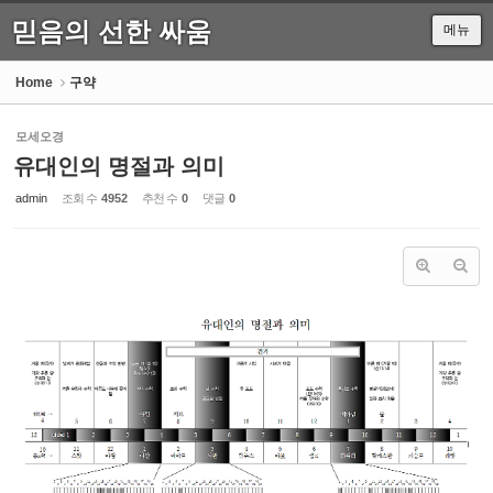
믿음의 선한 싸움
메뉴
Sketchbook5, 스케치북5
Home
구약
모세오경
유대인의 명절과 의미
Sketchbook5, 스케치북5
admin
조회 수
4952
추천 수
0
댓글
0