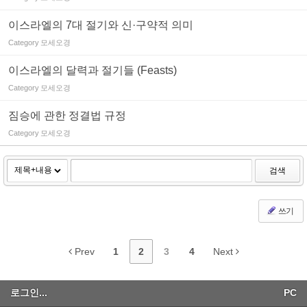
이스라엘의 7대 절기와 신·구약적 의미
Category
모세오경
이스라엘의 달력과 절기들 (Feasts)
Category
모세오경
짐승에 관한 정결법 규정
Category
모세오경
검색
쓰기
Prev
1
2
3
4
Next
로그인...
PC