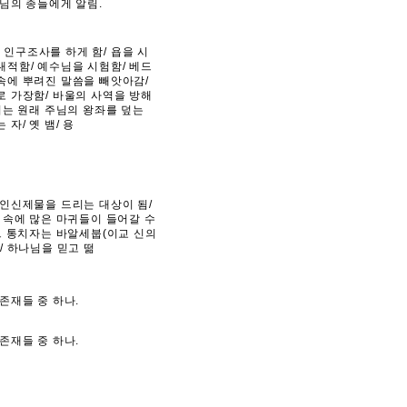
주님의 종들에게 알림.
인구조사를 하게 함/ 욥을 시
대적함/ 예수님을 시험함/ 베드
속에 뿌려진 말씀을 빼앗아감/
로 가장함/ 바울의 사역을 방해
귀는 원래 주님의 왕좌를 덮는
자/ 옛 뱀/ 용
 인신제물을 드리는 대상이 됨/
람 속에 많은 마귀들이 들어갈 수
 그 통치자는 바알세붑(이교 신의
/ 하나님을 믿고 떪
존재들 중 하나.
존재들 중 하나.