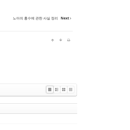
노아의 홍수에 관한 사실 정리
Next
Li
Zi
G
C
st
n
al
lo
e
le
u
r
d
y