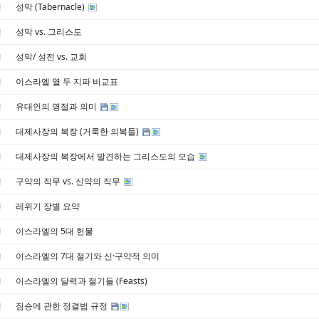
성막 (Tabernacle)
경
성막 vs. 그리스도
경
성막/ 성전 vs. 교회
경
이스라엘 열 두 지파 비교표
경
유대인의 명절과 의미
경
대제사장의 복장 (거룩한 의복들)
경
대제사장의 복장에서 발견하는 그리스도의 모습
경
구약의 직무 vs. 신약의 직무
경
레위기 장별 요약
경
이스라엘의 5대 헌물
경
이스라엘의 7대 절기와 신·구약적 의미
경
이스라엘의 달력과 절기들 (Feasts)
경
짐승에 관한 정결법 규정
경