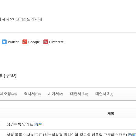
 세대 vs. 그리스도의 세대
Twitter
Google
Pinterest
 (구약)
세오경
역사서
시가서
대언서 1
대언서 2
(49)
(10)
(2)
(0)
(1)
제목
성경목록 암기표
경
성경 목록 순서 비교표 (히브리성경-칠십인역-정교회-카톨릭-프로테스탄트)
경