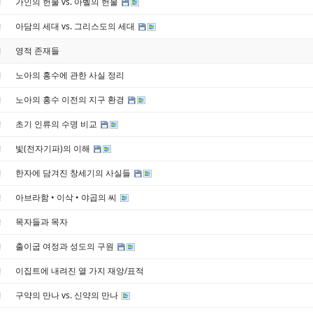
가인의 헌물 vs. 아벨의 헌물
경
아담의 세대 vs. 그리스도의 세대
경
영적 존재들
경
노아의 홍수에 관한 사실 정리
경
노아의 홍수 이전의 지구 환경
경
초기 인류의 수명 비교
경
빛(전자기파)의 이해
경
한자에 담겨진 창세기의 사실들
경
아브라함 • 이삭 • 야곱의 씨
경
목자들과 목자
경
출이굽 여정과 성도의 구원
경
이집트에 내려진 열 가지 재앙/표적
경
구약의 만나 vs. 신약의 만나
경