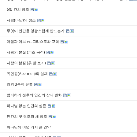
6일 간의 창조
경
사람(아담)의 창조
경
무엇이 인간을 영광스럽게 만드는가
경
아담과 이브 vs. 그리스도와 교회
경
사람의 본질 (피조 목적)
경
사람의 본질 (흙 밭 토기)
경
유인원(Ape-men)의 실체
경
죄의 3중적 유혹
경
범죄하기 전후의 인간의 상태 변화
경
하나님 없는 인간의 실존
경
인간의 첫 창조와 새 창조
경
하나님의 여덟 가지 큰 언약
경