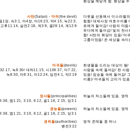
환상을 깨닫게 함. 환상을 
사탄
(Satan) -
마귀
(the devil)
다윗을 선동해서 이스라엘의 
욥1장, 슥3:1, 마4장, 마16:23, 막4:15, 눅22:3,
험함/ 대제사장 여호수아를 
고후11:14, 살전2:18, 계3:9, 겔28:14, 계12:9
로에게 들어감/ 사람의 마음
유다에게 들어감/ 빛의 천사
함/ 사탄의 회당이 있음/ 마
그룹이었음/ 온 세상을 속이는 
마귀들
(devils)
희생물을 드리는 대상이 됨/
32:17, 눅8:30/ 대하11:15, 시106:37, 마7:22,
사람들 속에 들어감/ 한 사
눅8:30, 마8:31, 마12:24, 딤전4:1, 약2:19
있음/ 짐승들 속에 들어감/
이름)/ 마귀들의 교리가 있음
정사들
(principalities)
하늘의 처소들에 있음. 영적 
:38, 엡1:21, 3:10, 6:12, 골1:16, 2:15, 딛3:1
권능들
(powers)
하늘의 처소들에 있음. 영적 
:38, 엡1:21, 3:10, 6:12, 골1:16, 2:15, 딛3:1
권위들
(authorities)
영적 존재들 중 하나.
벧전3:22