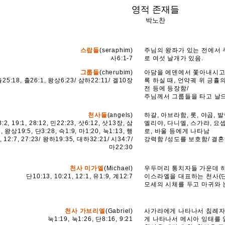
영적 존재들
박노찬
스랍들
(seraphim)
주님의 왕좌가 있는 전에서
사6:1-7
로 여섯 날개가 있음.
그룹들
(cherubim)
아담을 에덴에서 쫓아내시고
출25:18, 출26:1, 왕상6:23/ 삼하22:11/ 겔10장
록 하실 때, 언약궤 위 긍휼
전 등에 등장함/
주님께서 그룹들을 타고 날으
천사들
(angels)
하갈, 아브라함, 롯, 야곱, 발
8:2, 19:1, 28:12, 민22:23, 삿6:12, 삿13장, 삼
엘리야, 다니엘, 스가랴, 요셉
, 왕상19:5, 단3:28, 슥1:9, 마1:20, 눅1:13, 행
로, 바울 등에게 나타남
3, 12:7, 27:23/ 왕하19:35, 대하32:21/ 시34:7/
강력함 /성도를 보호함/ 결혼
마22:30
천사 미가엘
(Michael)
우두머리 통치자들 가운데 하나
단10:13, 10:21, 12:1, 유1:9, 계12:7
이스라엘을 대표하는 천사(단1
모세의 시체를 두고 마귀와 
천사 가브리엘
(Gabriel)
사가랴에게 나타나서 침례자
눅1:19, 눅1:26, 단8:16, 9:21
게 나타나서 메시아 잉태를 