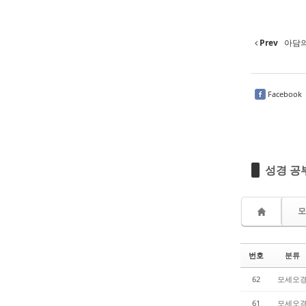
Prev
아담의
Facebook
성경 공부
모
번호
분류
62
모세오
61
모세오