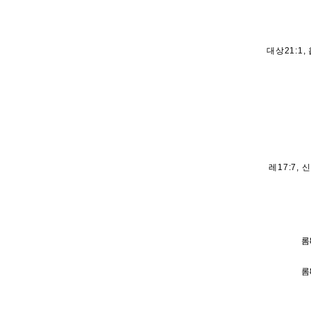
대상21:1, 
레17:7, 신
롬8
롬8