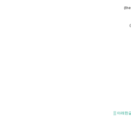
(the
▒
아래한글