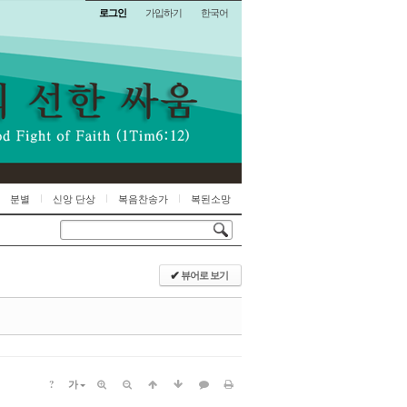
로그인
가입하기
한국어
분별
신앙 단상
복음찬송가
복된소망
뷰어로 보기
✔
?
가