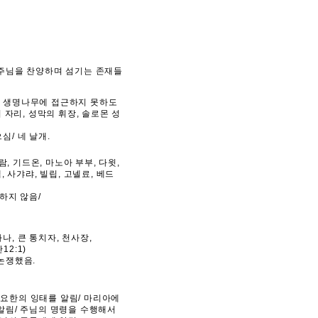
 주님을 찬양하며 섬기는 존재들
 생명나무에 접근하지 못하도
의 자리, 성막의 휘장, 솔로몬 성
심/ 네 날개.
람, 기드온, 마노아 부부, 다윗,
, 사갸랴, 빌립, 고넬료, 베드
하지 않음/
, 큰 통치자, 천사장,
2:1)
논쟁했음.
요한의 잉태를 알림/ 마리아에
알림/ 주님의 명령을 수행해서