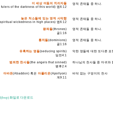
이 세상 어둠의 치리자들
영적 존재들 중 하나.
 fulers of the darkness of this world) 엡6:12
높은 처소들에 있는 영적 사악함
영적 존재들 중 하나.
(spiritual wickedness in high places) 엡6:12
왕좌들
(thrones)
영적 존재들 중 하나.
골1:16
통치들
(dominions)
영적 존재들 중 하나.
골1:16
유혹하는 영들
(seducing spirits)
악한 영들에 대한 또다른 표
딤전4:1
범죄한 천사들
(the angels that sinned)
하나님의 천사들 중 마귀와 
벧후2:4
아바돈
(Abaddon) 혹은
아폴리온
(Apollyon)
바닥 없는 구덩이의 천사
계9:11
(hwp) 화일로 다운로드