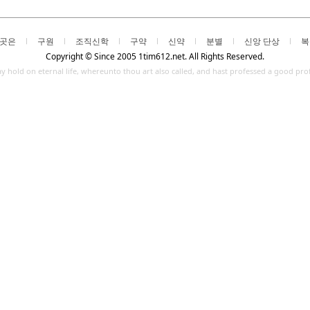
곳은
구원
조직신학
구약
신약
분별
신앙 단상
복
Copyright © Since 2005 1tim612.net. All Rights Reserved.
 lay hold on eternal life, whereunto thou art also called, and hast professed a good pr