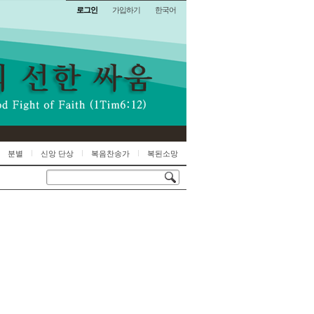
로그인
가입하기
한국어
분별
신앙 단상
복음찬송가
복된소망