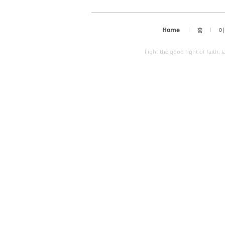
Home
홈
이
Fight the good fight of faith,