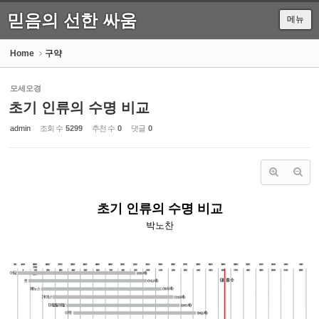
믿음의 선한 싸움
메뉴
Sketchbook5, 스케치북5
Home
구약
모세오경
초기 인류의 수명 비교
Sketchbook5, 스케치북5
admin
조회 수
5299
추천 수
0
댓글
0
초기 인류의 수명 비교
박노찬