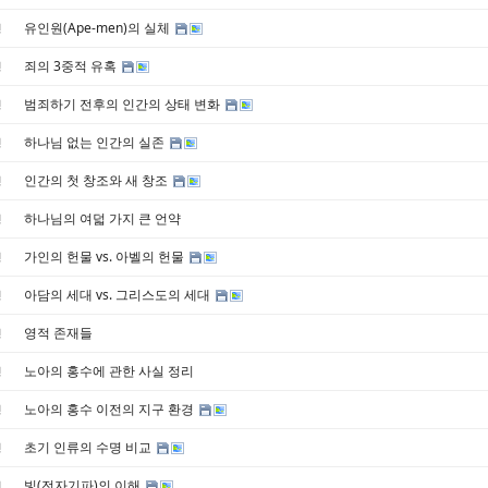
유인원(Ape-men)의 실체
경
죄의 3중적 유혹
경
범죄하기 전후의 인간의 상태 변화
경
하나님 없는 인간의 실존
경
인간의 첫 창조와 새 창조
경
하나님의 여덟 가지 큰 언약
경
가인의 헌물 vs. 아벨의 헌물
경
아담의 세대 vs. 그리스도의 세대
경
영적 존재들
경
노아의 홍수에 관한 사실 정리
경
노아의 홍수 이전의 지구 환경
경
초기 인류의 수명 비교
경
빛(전자기파)의 이해
경