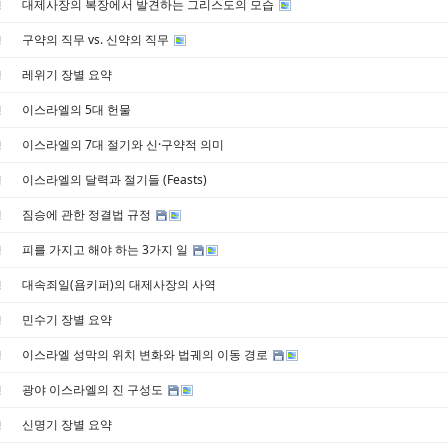
대제사장의 복장에서 발견하는 그리스도의 모습
경
구약의 직무 vs. 신약의 직무
경
레위기 장별 요약
경
이스라엘의 5대 헌물
경
이스라엘의 7대 절기와 신·구약적 의미
경
이스라엘의 달력과 절기들 (Feasts)
경
짐승에 관한 정결법 규정
경
피를 가지고 해야 하는 3가지 일
경
대속죄일(욤키퍼)의 대제사장의 사역
경
민수기 장별 요약
경
이스라엘 성막의 위치 변화와 법궤의 이동 경로
경
광야 이스라엘의 진 구성도
경
신명기 장별 요약
경