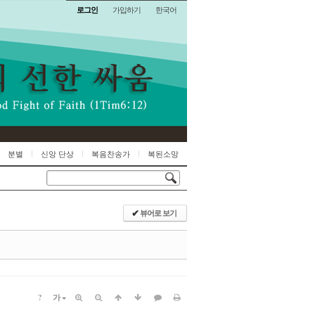
로그인
가입하기
한국어
분별
신앙 단상
복음찬송가
복된소망
뷰어로 보기
✔
?
가