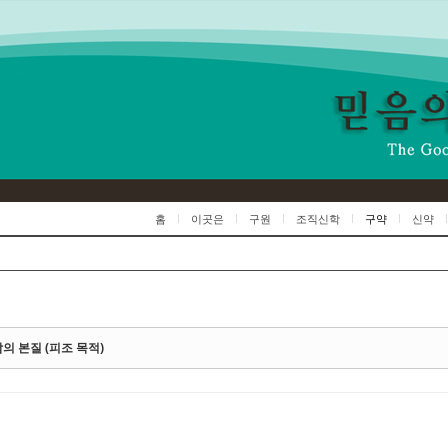
Skip to content
홈
이곳은
구원
조직신학
구약
신약
의 본질 (피조 목적)