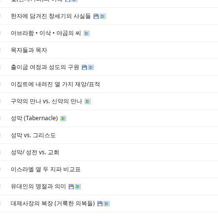
한자에 담겨진 창세기의 사실들
경
아브라함 • 이삭 • 야곱의 씨
경
목자들과 목자
경
출이굽 여정과 성도의 구원
경
이집트에 내려진 열 가지 재앙/표적
경
구약의 만나 vs. 신약의 만나
경
성막 (Tabernacle)
경
성막 vs. 그리스도
경
성막/ 성전 vs. 교회
경
이스라엘 열 두 지파 비교표
경
유대인의 명절과 의미
경
대제사장의 복장 (거룩한 의복들)
경