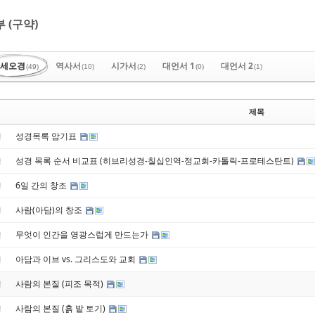
 (구약)
세오경
역사서
시가서
대언서 1
대언서 2
(49)
(10)
(2)
(0)
(1)
제목
성경목록 암기표
경
성경 목록 순서 비교표 (히브리성경-칠십인역-정교회-카톨릭-프로테스탄트)
경
6일 간의 창조
경
사람(아담)의 창조
경
무엇이 인간을 영광스럽게 만드는가
경
아담과 이브 vs. 그리스도와 교회
경
사람의 본질 (피조 목적)
경
사람의 본질 (흙 밭 토기)
경