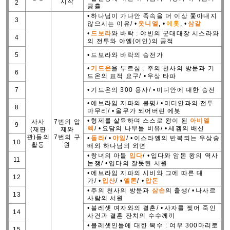
시작
2
긍휼
•
하나님이 가나안 족속을 더 이상 쫓아내지
3
않으시는 이유/
•
옷니엘
,
•
에훗
,
•
삼갈
•
드보라
와 바락 : 야빈의 군대대장 시스라와
4
의 전투와 야엘(여인)의 공적
5
•
드보라와 바락의 승전가
•
기드온
을 부르심 : 주의 천사의 방문과 기
6
드온의 표적 요구/
•
우상 타파
7
•
기드온의 300 용사/
•
미디안에 대한 승전
•
에브라임 지파의 불평/
•
미디안과의 전투
8
마무리/
•
올무가 되어버린 에봇
•
형제를 살육하며 스스로 왕이 된
아비멜
사사
7번의 압
9
렉
/
•
요담의 나무들 비유/
•
세겜의 배신
(재판
제와
관)들의
7번의 구
•
돌라
/
•
야일
/
•
이스라엘의 반복되는 우상숭
10
활동
원
배와 하나님의 외면
•
창녀의 아들
입다
/
•
입다와 암몬 왕의 역사
11
논쟁/
•
입다의 잘못된 서원
•
에브라임 지파의 시비와 그에 따른 대
12
가/
•
입산
/
•
엘론
/
•
압돈
•
주의 천사의 방문과
삼손
의 출생/
•
나사르
13
사람의 서원
•
블레셋 여자와의 결혼/
•
사자를 찢어 죽인
14
사건과 결혼 잔치의 수수께끼
•
블레셋인들에 대한 복수 : 여우 300마리로
15