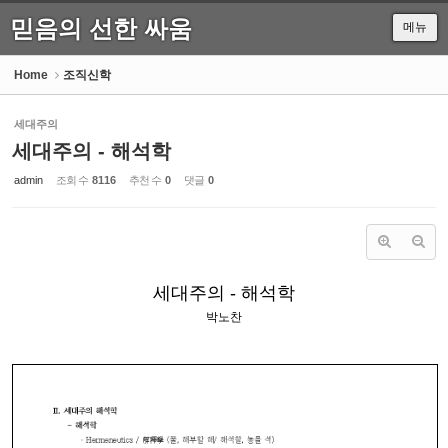
믿음의 선한 싸움
메뉴
Sketchbook5, 스케치북5
Home
조직신학
세대주의
세대주의 - 해석학
Sketchbook5, 스케치북5
admin
조회 수
8116
추천 수
0
댓글
0
세대주의 - 해석학
박노찬