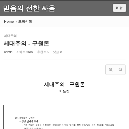
믿음의 선한 싸움
메뉴
Sketchbook5, 스케치북5
Home
조직신학
세대주의
세대주의 - 구원론
Sketchbook5, 스케치북5
admin
조회 수
6597
추천 수
0
댓글
0
세대주의 - 구원론
박노찬