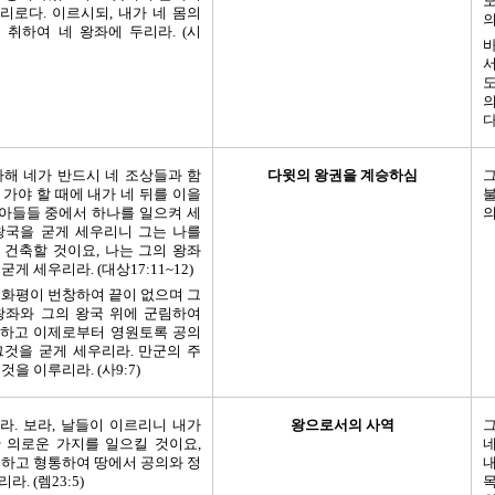
모
리로다. 이르시되, 내가 네 몸의
의
 취하여 네 왕좌에 두리라. (시
바
서
도
의
다
다해 네가 반드시 네 조상들과 함
다윗의 왕권을 계승하심
그
 가야 할 때에 내가 네 뒤를 이을
불
네 아들들 중에서 하나를 일으켜 세
의
왕국을 굳게 세우리니 그는 나를
 건축할 것이요, 나는 그의 왕좌
게 세우리라. (대상17:11~12)
 화평이 번창하여 끝이 없으며 그
왕좌와 그의 왕국 위에 군림하여
하고 이제로부터 영원토록 공의
그것을 굳게 세우리라. 만군의 주
것을 이루리라. (사9:7)
라. 보라, 날들이 이르리니 내가
왕으로서의 사역
 의로운 가지를 일으킬 것이요,
네
치하고 형통하여 땅에서 공의와 정
내
. (렘23:5)