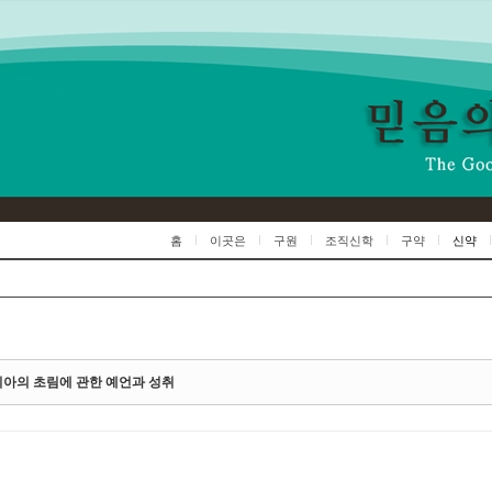
Skip to content
홈
이곳은
구원
조직신학
구약
신약
아의 초림에 관한 예언과 성취