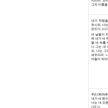
시리라. 보
그의 이름을 
내가 칙령을
르시되, 너는
았도다. (시2:
네 날들이 
에 내가 네 
을 네 씨를
니 그는 내
요, 나는 
세우리라. 
아들이 되리니
주(LORD)
내가 네 원
너는 내 오른
110:1)