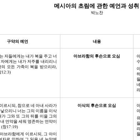
메시아의 초림에 관한 예언과 성취
박노찬
구약의 예언
내용
는 자들에게는 내가 복을 주고 너
아브라함의 후손으로 오심
아
 자에게는 내가 저주를 내리리니
수
땅의 모든 가족이 복을 받으리라,
12:3)
하
들
네
라
이르시되, 참으로 네 아내 사라가
이삭의 후손으로 오심
아
 낳으리니 너는 그의 이름을 이삭
야
내가 그와 또 그의 뒤를 이을 그의
유
 내 언약을 세워 영존하는 언약이
들
(창17:19)
라
아브라함에게 이르시되, 그 아이
들
 여자로 인하여 그 일을 네 눈앞에