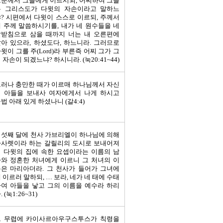
분께서 그들에게 이르시되, 어찌하여 그들
은 그리스도가 다윗의 자손이라고 말하느
? 시편에서 다윗이 스스로 이르되, 주께서
 주께 말씀하시기를, 내가 네 원수들을 네
발받침으로 삼을 때까지 너는 내 오른편에
아 있으라, 하셨도다, 하느니라. 그러므로
윗이 그를 주(Lord)라 부른즉 어찌 그가 그
 자손이 되겠느냐? 하시니라. (눅20:41~44)
러나 충만한 때가 이르매 하나님께서 자신
의 아들을 보내사 여자에게서 나게 하시고
법 아래 있게 하셨나니 (갈4:4)
섯째 달에 천사 가브리엘이 하나님에 의해
나사렛이라 하는 갈릴리의 도시로 보내어져
 다윗의 집에 속한 요셉이라는 이름의 남
와 정혼한 처녀에게 이르니 그 처녀의 이
은 마리아더라. 그 천사가 들어가 그녀에
 이르러 말하되, … 보라, 네가 네 태에 수태
여 아들을 낳고 그의 이름을 예수라 하리
. (눅1:26~31)
그 무렵에 카이사르아우구스투스가 칙령을