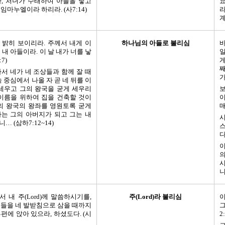
라, 처녀가 수태하여 아들을 낳고
요
임마누엘이라 하리라. (사7:14)
라
계
 밝히 보이리라. 주께서 내게 이
하나님의 아들로 불리심
 내 아들이라. 이 날 내가 너를 낳
일
7)
게
째
차서 네가 네 조상들과 함께 잘 때
가
속 중심에서 나올 자 곧 네 뒤를 이
 세우고 그의 왕국을 굳게 세우리
보
 이름을 위하여 집을 건축할 것이
이
그의 왕국의 왕좌를 영원토록 굳게
매
나는 그의 아버지가 되고 그는 내
시
… (삼하7:12~14)
다
이
의
시
니
께서 내 주(Lord)께 말씀하시기를,
주(Lord)라 불리심
이
수들을 네 발받침으로 삼을 때까지
그
편에 앉아 있으라, 하셨도다. (시
2