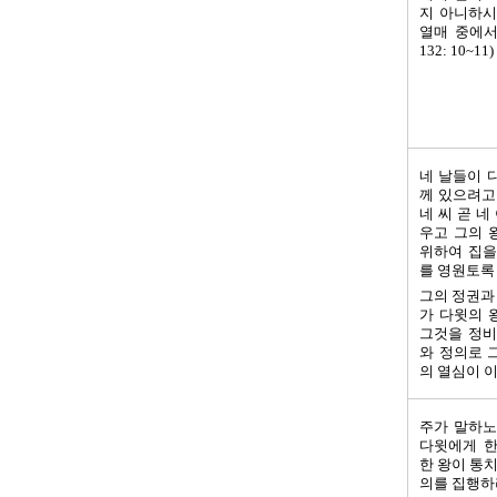
지 아니하시
열매 중에서
132: 10~11)
네 날들이 
께 있으려고
네 씨 곧 
우고 그의 
위하여 집을
를 영원토록 굳
그의 정권과
가 다윗의 
그것을 정비
와 정의로 
의 열심이 이
주가 말하노
다윗에게 한
한 왕이 통
의를 집행하리라