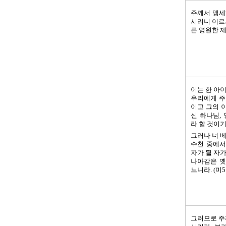
주께서 맹세
시리니 이르
른 영원한 제
이는 한 아
우리에게 주
이고 그의 
신 하나님,
라 할 것이기 
그러나 너 
수천 중에서
자가 될 자
나아감은 옛
느니라. (미5:
그러므로 주