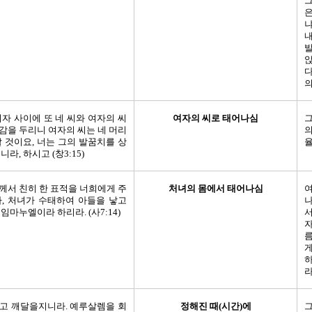
그
냐
내
앉
다
의
여자 사이에 또 네 씨와 여자의 씨
여자의 씨로 태어나심
그
감을 두리니 여자의 씨는 네 머리
할 것이요, 너는 그의 발꿈치를 상
율
라, 하시고 (창3:15)
께서 친히 한 표적을 너희에게 주
처녀의 몸에서 태어나심
여
라, 처녀가 수태하여 아들을 낳고
임마누엘이라 하리라. (사7:14)
서
자
름
게
하
라
고 깨달을지니라. 예루살렘을 회
정해진 때(시간)에