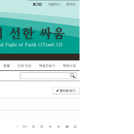
로그인
가입하기
한국어
분별
신앙 단상
복음찬송가
복된소망
뷰어로 보기
✔
?
가