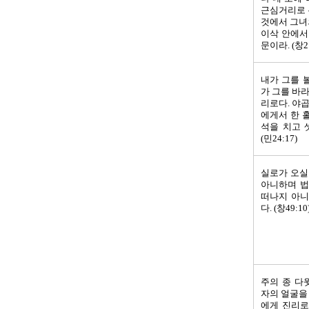
근심거리로 
것에서 그녀
이삭 안에서
문이라. (창21
내가 그를 
가 그를 바
리로다. 야
에게서 한 
석을 치고 
(민24:17)
실로가 오실
아니하며 법
떠나지 아니
다. (창49:10
주의 종 다
자의 얼굴을
에게 진리로