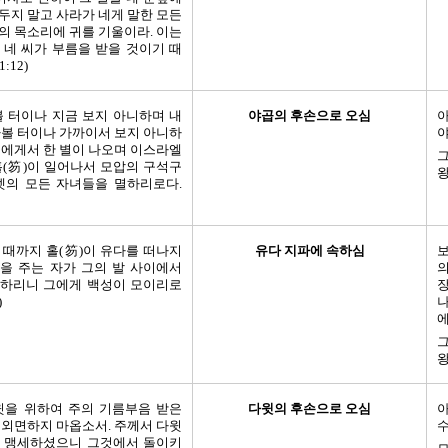
두지 말고 사라가 네게 말한 모든
의 목소리에 귀를 기울이라. 이는
 네 씨가 부름을 받을 것이기 때
:12)
볼 터이나 지금 보지 아니하며 내
야곱의 후손으로 오심
아
라볼 터이나 가까이서 보지 아니하
야
곱에게서 한 별이 나오며 이스라엘
홀(笏)이 일어나서 모압의 구석구
왕
셋의 모든 자녀들을 멸하리로다.
 때까지 홀(笏)이 유다를 떠나지
유다 지파에 속하심
보
을 주는 자가 그의 발 사이에서
의
하리니 그에게 백성이 모이리로
장
)
나
왕
윗을 위하여 주의 기름부음 받은
다윗의 후손으로 오심
아
 외면하지 마옵소서. 주께서 다윗
수
 맹세하셨으니 그것에서 돌이키