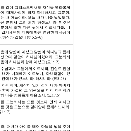
이와 같이 그리스도께서도 자신을 영화롭게
하여 대제사장이 되지 아니하시고 그분께,
는 내 아들이라. 오늘 내가 너를 낳았도다,
신 분께서 그리 되게 하셨느니라. 이것은
분께서 또한 다른 곳에서 이르시기를, 너
 멜기세덱의 계통에 따른 영원한 제사장이
, 하심과 같으니 (히5:5~6)
음에 말씀이 계셨고 말씀이 하나님과 함께
계셨으며 말씀이 하나님이셨더라. 그분께서
음에 하나님과 함께 계셨고 (요1:~2)
수님께서 그들에게 이르시되, 진실로 진실
 내가 너희에게 이르노니, 아브라함이 있
 전에 내가 있느니라, 하시니라. (요8:58)
 아버지여, 세상이 있기 전에 내가 아버지
 함께 가졌던 그 영광으로 이제 아버지와
께 나를 영화롭게 하옵소서. (요17:5)
또한 그분께서는 모든 것보다 먼저 계시고
든 것은 그분으로 말미암아 존재하느니라.
골1:17)
라, 처녀가 아이를 배어 아들을 낳을 것이