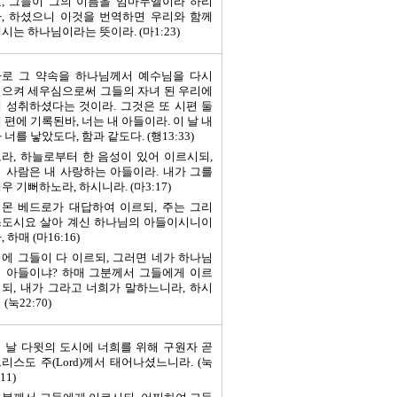
, 그들이 그의 이름을 임마누엘이라 하리
, 하셨으니 이것을 번역하면 우리와 함께
시는 하나님이라는 뜻이라. (마1:23)
바로 그 약속을 하나님께서 예수님을 다시
으켜 세우심으로써 그들의 자녀 된 우리에
 성취하셨다는 것이라. 그것은 또 시편 둘
 편에 기록된바, 너는 내 아들이라. 이 날 내
 너를 낳았도다, 함과 같도다. (행13:33)
라, 하늘로부터 한 음성이 있어 이르시되,
 사람은 내 사랑하는 아들이라. 내가 그를
우 기뻐하노라, 하시니라. (마3:17)
몬 베드로가 대답하여 이르되, 주는 그리
스도시요 살아 계신 하나님의 아들이시니이
, 하매 (마16:16)
에 그들이 다 이르되, 그러면 네가 하나님
 아들이냐? 하매 그분께서 그들에게 이르
되, 내가 그라고 너희가 말하느니라, 하시
 (눅22:70)
 날 다윗의 도시에 너희를 위해 구원자 곧
리스도 주(Lord)께서 태어나셨느니라. (눅
:11)