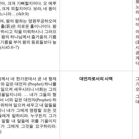
왔
딸아, 크게 기뻐할지어다. 오 예루
노
 크게 외칠지어다. 보라, 네 왕이
라
니라… (슥9:9)
너
여, 왕의 왕좌는 영원무궁하오며
이
 홀(笏)은 의로운 홀이니이다. 왕
랑하시고 악을 미워하시니 그러므
아
곧 왕의 하나님께서 즐거움의 기름
 기름을 부어 왕의 동료들보다 높
(
시45:6~7)
곧
게
다
님께서 네 한가운데서 곧 네 형제
대언자로서의 사역
 같은 대언자 (Prophet) 하나를
기
 일으켜 세우시리니 너희는 그의
오
기울일지니라. … 내가 그들의 형
그
 너와 같은 대언자(Prophet) 하
대
 위하여 일으켜 세우고 내 말들을
리니 내가 그에게 명령할 모든 것
들에게 말하리라. 누구든지 그가
 말할 내 말들에 귀를 기울이지
가 그에게 그것을 요구하리라.
)