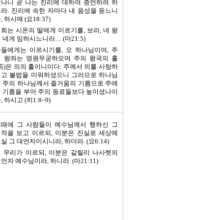
나니 곧 나는 진리에 대하여 증언하려 하
라. 진리에 속한 자마다 내 음성을 듣느니
, 하시매 (요18:37)
희는 시온의 딸에게 이르기를, 보라, 네 왕
 네게 임하시느니라… (마21:5)
들에게는 이르시기를, 오 하나님이여, 주
의 왕좌는 영원무궁하오며 주의 왕국의 홀
笏)은 의의 홀이니이다. 주께서 의를 사랑하
시고 불법을 미워하셨으니 그러므로 하나님
 주의 하나님께서 즐거움의 기름으로 주에
 기름을 부어 주의 동료들보다 높이셨나이
, 하시고 (히1:8~9)
그때에 그 사람들이 예수님께서 행하신 그
적을 보고 이르되, 이분은 진실로 세상에
실 그 대언자이시니라, 하더라. (요6:14)
 무리가 이르되, 이분은 갈릴리 나사렛의
언자 예수님이라, 하니라. (마21:11)