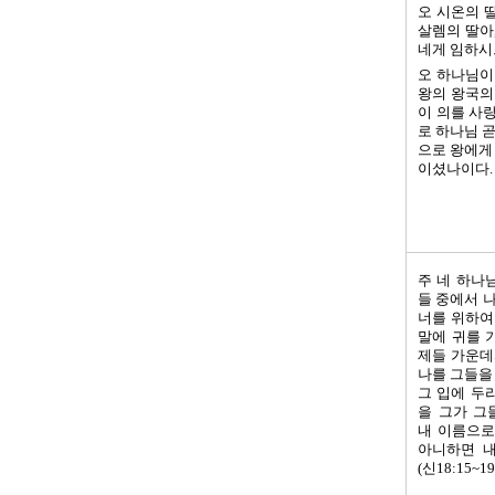
오 시온의 
살렘의 딸아,
네게 임하시느
오 하나님이
왕의 왕국의
이 의를 사
로 하나님 
으로 왕에게
이셨나이다. (
주 네 하나
들 중에서 나와
너를 위하여
말에 귀를 
제들 가운데서
나를 그들을
그 입에 두
을 그가 그
내 이름으로
아니하면 내
(신18:15~19