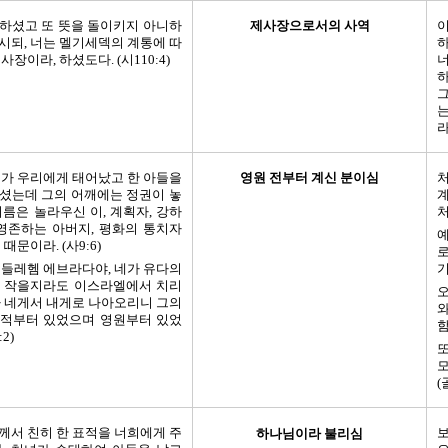
하셨고 또 뜻을 돌이키지 아니하
제사장으로서의 사역
시되, 너는 멜기세덱의 계통에 따
사장이라, 하셨도다. (시110:4)
너
하
그
는
라
이가 우리에게 태어났고 한 아들을
영원 전부터 계신 분이심
처
셨는데 그의 어깨에는 정권이 놓
이름은 놀라우신 이, 계획자, 강하
처
 영존하는 아버지, 평화의 통치자
예
때문이라. (사9:6)
로
베들레헴 에브라다야, 네가 유다의
기
 작을지라도 이스라엘에서 치리
오
가 네게서 내게로 나아오리니 그의
와
적부터 있었으며 영원부터 있었
함
2)
모
(
께서 친히 한 표적을 너희에게 주
보
하나님이라 불리심