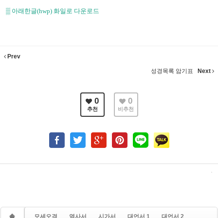
▒
아래한글(hwp) 화일로 다운로드
Prev
성경목록 암기표
Next
0
0
추천
비추천
모세오경
역사서
시가서
대언서 1
대언서 2